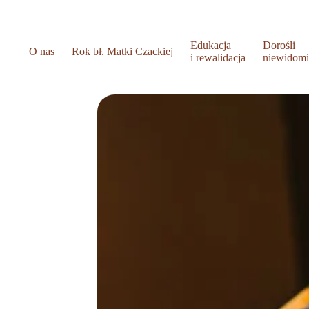
Edukacja
Dorośli
O nas
Rok bł. Matki Czackiej
i rewalidacja
niewidom