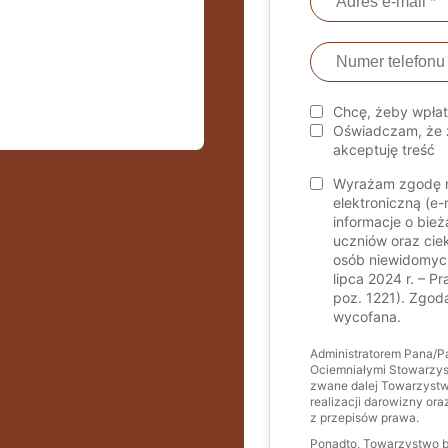
Chcę, żeby wpła
Oświadczam, że z
akceptuję treść
Wyrażam zgodę n
elektroniczną (e-
informacje o bie
uczniów oraz cie
osób niewidomych
lipca 2024 r. – P
poz. 1221). Zgod
wycofana.
Administratorem Pana/P
Ociemniałymi Stowarzysz
zwane dalej Towarzyst
realizacji darowizny o
z przepisów prawa.
Ponadto, Towarzystwo b