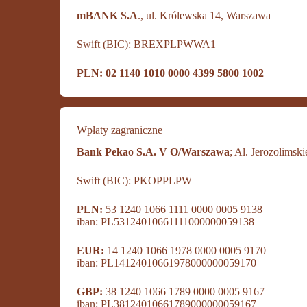
mBANK S.A
., ul. Królewska 14, Warszawa
Swift (BIC): BREXPLPWWA1
PLN: 02 1140 1010 0000 4399 5800 1002
Wpłaty zagraniczne
Bank Pekao S.A. V O/Warszawa
; Al. Jerozolims
Swift (BIC): PKOPPLPW
PLN:
53 1240 1066 1111 0000 0005 9138
iban: PL53124010661111000000059138
EUR:
14 1240 1066 1978 0000 0005 9170
iban: PL14124010661978000000059170
GBP:
38 1240 1066 1789 0000 0005 9167
iban: PL38124010661789000000059167