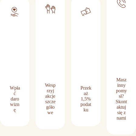
Masz
Wesp
inny
Wpła
Przek
rzyj
pomy
ć
aż
akcje
sł?
daro
1,5%
szcze
Skont
wizn
podat
góło
aktuj
ę
ku
we
się z
nami