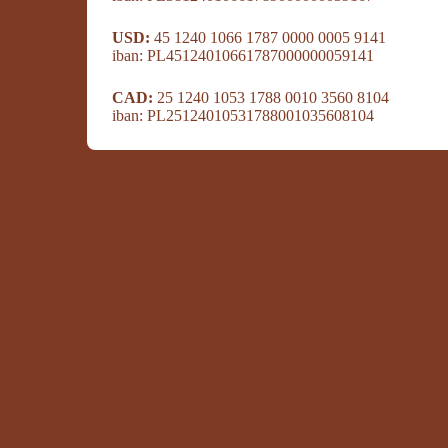
USD:
45 1240 1066 1787 0000 0005 9141
iban: PL45124010661787000000059141
CAD:
25 1240 1053 1788 0010 3560 8104
iban: PL25124010531788001035608104
Wpłaty