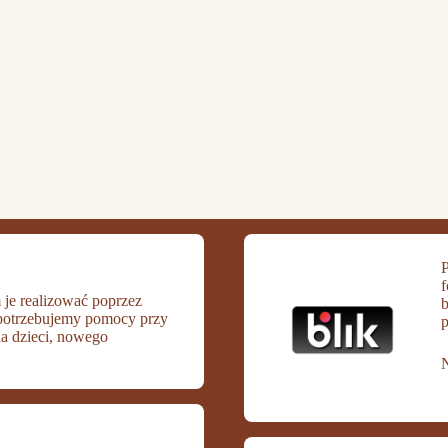
P
f
 je realizować poprzez
b
o potrzebujemy pomocy przy
p
dla dzieci, nowego