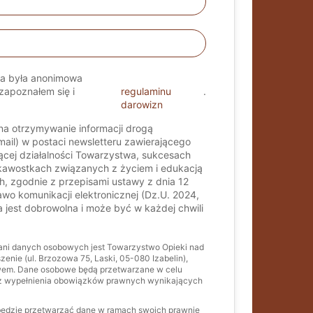
ta była anonimowa
apoznałem się i
regulaminu
.
darowizn
a otrzymywanie informacji drogą
mail) w postaci newsletteru zawierającego
żącej działalności Towarzystwa, sukcesach
kawostkach związanych z życiem i edukacją
, zgodnie z przepisami ustawy z dnia 12
rawo komunikacji elektronicznej (Dz.U. 2024,
a jest dobrowolna i może być w każdej chwili
ani danych osobowych jest Towarzystwo Opieki nad
enie (ul. Brzozowa 75, Laski, 05-080 Izabelin),
wem. Dane osobowe będą przetwarzane w celu
raz wypełnienia obowiązków prawnych wynikających
ędzie przetwarzać dane w ramach swoich prawnie