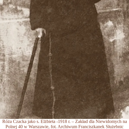
Róża Czacka jako s. Elżbieta -1918 r. – Zakład dla Niewidomych na
Polnej 40 w Warszawie, fot. Archiwum Franciszkanek Służebnic