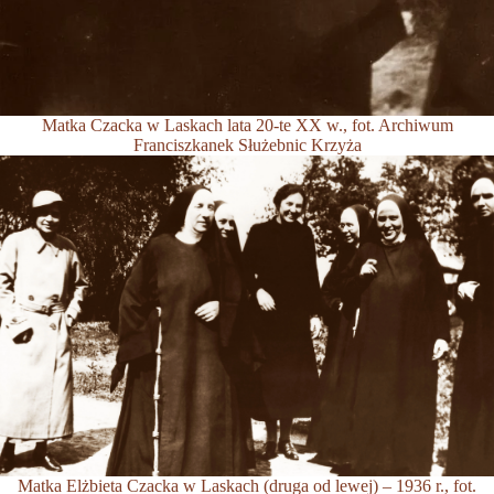
Matka Czacka w Laskach lata 20-te XX w., fot. Archiwum
Franciszkanek Służebnic Krzyża
Matka Elżbieta Czacka w Laskach (druga od lewej) – 1936 r., fot.