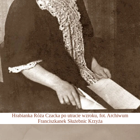
Hrabianka Róża Czacka po utracie wzroku, fot. Archiwum
Franciszkanek Służebnic Krzyża