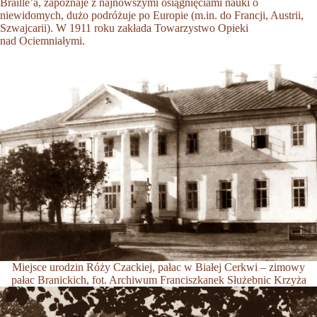
Braille’a, zapoznaje z najnowszymi osiągnięciami nauki o
niewidomych, dużo podróżuje po Europie (m.in. do Francji, Austrii,
Szwajcarii). W 1911 roku zakłada Towarzystwo Opieki
nad Ociemniałymi.
Miejsce urodzin Róży Czackiej, pałac w Białej Cerkwi – zimowy
pałac Branickich, fot. Archiwum Franciszkanek Służebnic Krzyża