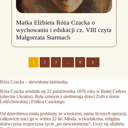
Matka Elżbieta Róża Czacka o
wychowaniu i edukacji cz. VIII czyta
Małgorzata Starmach
1
2
3
…
8
Róża Czacka – niewidoma hrabianka
Róża Czacka urodziła się 22 października 1876 roku w Białej Cerkwi
(obecnie Ukraina). Była szóstym z siedmiorga dzieci Zofii z domu
Ledóchowskiej i Feliksa Czackiego.
Od dzieciństwa miała problemy ze wzrokiem, mimo licznych operacji,
całkowicie traci go w wieku 22 lat. Młoda, wykształcona, religijna
dziewczyna rozpoczyna życie „po niewidomemu”. Uczy się alfabetu