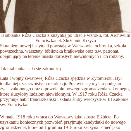
Hrabianka Róża Czacka z kuzynką po utracie wzroku, fot. Archiwum
Franciszkanek Służebnic Krzyża
Staraniem nowej instytucji powstają w Warszawie: ochronka, szkoła
powszechna, warsztaty, biblioteka brajlowska oraz tzw. patronat,
obejmujący na terenie miasta dorosłych niewidomych i ich rodziny.
Jak hrabianka stała się zakonnicą
Lata I wojny światowej Róża Czacka spędziła w Żytomierzu. Był
to dla niej czas swoistych rekolekcji. Pojawiła się myśl o podjęciu
życia zakonnego oraz o powołaniu nowego zgromadzenia zakonnego,
które służyłoby ludziom niewidomym. W 1917 roku Róża Czacka
przyjmuje habit franciszkański i składa śluby wieczyste w III Zakonie
św. Franciszka.
W maju 1918 roku wraca do Warszawy jako siostra Elżbieta. Po
uzyskaniu koniecznych pozwoleń przyjmuje kandydatki do nowego
zgromadzenia, które od 1 grudnia 1918 roku zaczyna istnieć jako