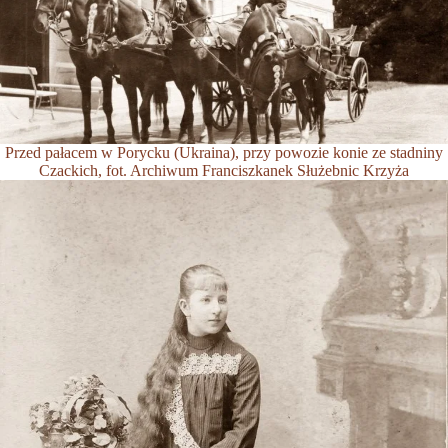
Przed pałacem w Porycku (Ukraina), przy powozie konie ze stadniny
Czackich, fot. Archiwum Franciszkanek Służebnic Krzyża