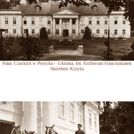
Pałac Czackich w Porycku – Ukraina, fot. Archiwum Franciszkanek
Służebnic Krzyża