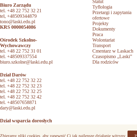
Statut
Biuro Zarządu
Tyflologia
tel.
+48 22 752 32 21
Przetargi i zapytania
tel,
+48509344879
ofertowe
tono@laski.edu.pl
Projekty
KRS 0000054086
Dokumenty
Praca
Ośrodek Szkolno-
Wolontariat
Wychowawczy
Transport
tel.
+48 22 752 31 01
Cmentarz w Laskach
tel.
+48509337554
Czasopismo „Laski”
biuro.szkolne@laski.edu.pl
Dla rodziców
Dział Darów
tel.
+48 22 752 32 22
tel.
+48 22 752 32 23
tel.
+48 22 752 32 25
tel.
+48 22 752 32 42
tel.
+48507658871
dary@laski.edu.pl
Dział wsparcia dorosłych
niewidomych i słabowidzących
tel.
+48 22 752 33 51
Z
Zbieramy pliki cookies, aby zapewnić Ci jak najlepsze działanie witryny.