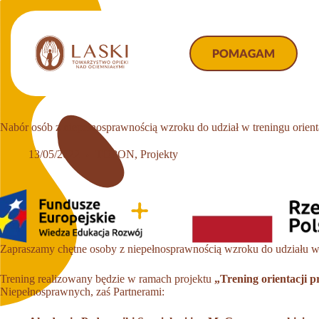
Przejdź
do
treści
POMAGAM
Nabór osób z niepełnosprawnością wzroku do udział w treningu orienta
13/05/2022
TOPON
,
Projekty
Zapraszamy chętne osoby z niepełnosprawnością wzroku do udziału w
Trening realizowany będzie w ramach projektu
„Trening orientacji 
Niepełnosprawnych, zaś Partnerami: