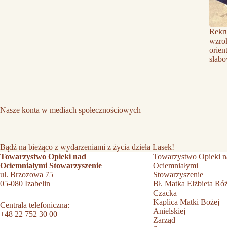
Rekru
wzro
orien
słab
Nasze konta w mediach społecznościowych
Bądź na bieżąco z wydarzeniami z życia dzieła Lasek!
Towarzystwo Opieki nad
Towarzystwo Opieki n
Ociemniałymi Stowarzyszenie
Ociemniałymi
ul. Brzozowa 75
Stowarzyszenie
05-080 Izabelin
Bł. Matka Elżbieta Ró
Czacka
Kaplica Matki Bożej
Centrala telefoniczna:
Anielskiej
+48 22 752 30 00
Zarząd