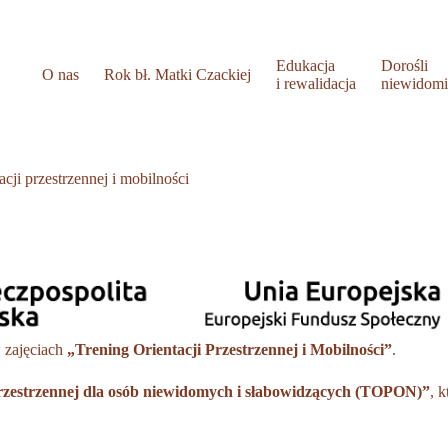
Edukacja
Dorośli
O nas
Rok bł. Matki Czackiej
i rewalidacja
niewidom
cji przestrzennej i mobilności
 zajęciach
„Trening Orientacji Przestrzennej i Mobilności”
.
przestrzennej dla osób niewidomych i słabowidzących (TOPON)”
, 