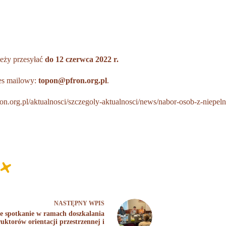
eży przesyłać
do 12 czerwca 2022 r.
res mailowy:
topon@pfron.org.pl
.
on.org.pl/aktualnosci/szczegoly-aktualnosci/news/nabor-osob-z-niepeln
NASTĘPNY
WPIS
ie spotkanie w ramach doszkalania
ruktorów orientacji przestrzennej i