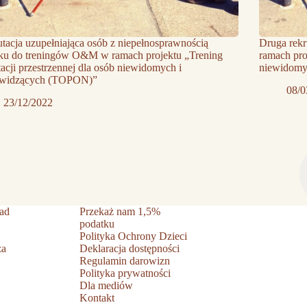
tacja uzupełniająca osób z niepełnosprawnością
Druga rek
ku do treningów O&M w ramach projektu „Trening
ramach pro
tacji przestrzennej dla osób niewidomych i
niewidomy
owidzących (TOPON)”
08/0
23/12/2022
ad
Przekaż nam 1,5%
podatku
Polityka Ochrony Dzieci
ża
Deklaracja dostępności
Regulamin darowizn
Polityka prywatności
Dla mediów
Kontakt