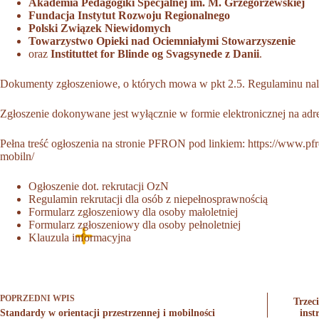
Akademia Pedagogiki Specjalnej im. M. Grzegorzewskiej
Fundacja Instytut Rozwoju Regionalnego
Polski Związek Niewidomych
Towarzystwo Opieki nad Ociemniałymi Stowarzyszenie
oraz
Instituttet for Blinde og Svagsynede z Danii
.
Dokumenty zgłoszeniowe, o których mowa w pkt 2.5. Regulaminu nal
Zgłoszenie dokonywane jest wyłącznie w formie elektronicznej na ad
Pełna treść ogłoszenia na stronie PFRON pod linkiem:
https://www.pfr
mobiln/
Ogłoszenie dot. rekrutacji OzN
Regulamin rekrutacji dla osób z niepełnosprawnością
Formularz zgłoszeniowy dla osoby małoletniej
Formularz zgłoszeniowy dla osoby pełnoletniej
Klauzula informacyjna
POPRZEDNI
WPIS
Trzec
Standardy w orientacji przestrzennej i mobilności
inst