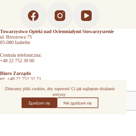
Towarzystwo Opieki nad Ociemniałymi Stowarzyszenie
ul. Brzozowa 75
05-080 Izabelin
Centrala telefoniczna:
+48 22 752 30 00
Biuro Zarządu
tel.
+48 22 752 32 21
tel,
+48509344879
Zbieramy pliki cookies, aby zapewnić Ci jak najlepsze działanie
tono@laski.edu.pl
witryny.
KRS 0000054086
Zgadzam się
Nie zgadzam się
Ośrodek Szkolno-Wychowawczy
tel.
+48 22 752 31 01
tel.
+48509337554
biuro.szkolne@laski.edu.pl