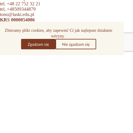
tel.
+48 22 752 32 21
tel,
+48509344879
tono@laski.edu.pl
KRS 0000054086
Zbieramy pliki cookies, aby zapewnić Ci jak najlepsze działanie
Ośrodek Szkolno-Wychowawczy
witryny.
tel.
+48 22 752 31 01
tel.
+48509337554
Zgadzam się
Nie zgadzam się
biuro.szkolne@laski.edu.pl
Dział Darów
tel.
+48 22 752 32 22
tel.
+48 22 752 32 23
tel.
+48 22 752 32 25
tel.
+48 22 752 32 42
tel.
+48507658871
dary@laski.edu.pl
Dział wsparcia dorosłych
niewidomych i słabowidzących
tel.
+48 22 752 33 51
dzialabsolwentow@laski.edu.pl