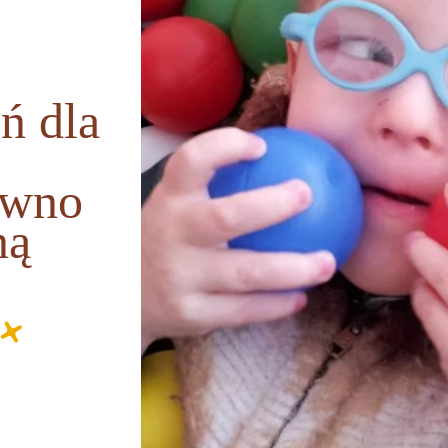
ń dla
awno
ną