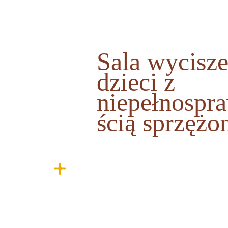
Sala wycisze
dzieci z
niepełnospr
ścią sprzężo