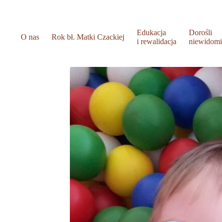
Edukacja
Dorośli
O nas
Rok bł. Matki Czackiej
i rewalidacja
niewidom