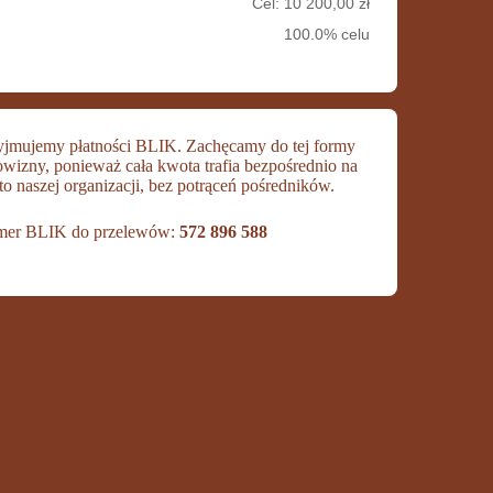
Cel: 10 200,00 zł
100.0% celu
yjmujemy płatności BLIK. Zachęcamy do tej formy
owizny, ponieważ cała kwota trafia bezpośrednio na
to naszej organizacji, bez potrąceń pośredników.
er BLIK do przelewów:
572 896 588