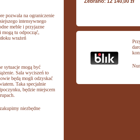
Zebrano: 12 140,00 zł
óre pozwala na ograniczenie
siejszego intensywnego
odne meble i przyjazne
ci mogą tu odpocząć,
atłoku wrażeń
Prz
dar
kon
Num
ne sytuacje mogą być
iążenie. Sala wyciszeń to
niowie będą mogli odzyskać
wiatem. Taka specjalnie
odpoczynku, będzie miejscem
grupach.
 zakupimy niezbędne