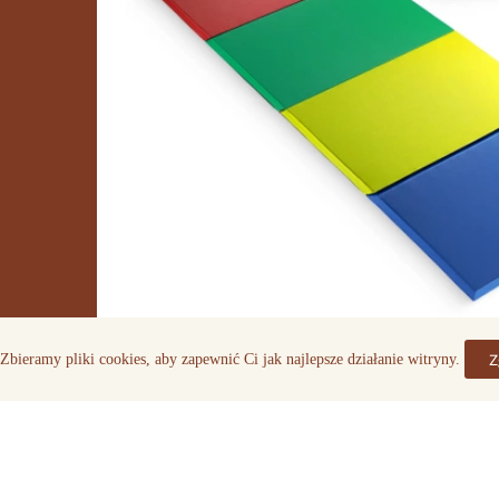
Zdjęcia poglądowe produktów pochodzące ze stron d
Z
Zbieramy pliki cookies, aby zapewnić Ci jak najlepsze działanie witryny.
Nasze konta w mediach społecznościowych