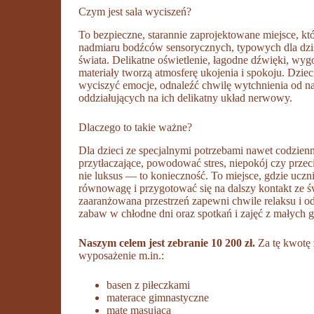
Czym jest sala wyciszeń?
To bezpieczne, starannie zaprojektowane miejsce, kt
nadmiaru bodźców sensorycznych, typowych dla dzi
świata. Delikatne oświetlenie, łagodne dźwięki, wyg
materiały tworzą atmosferę ukojenia i spokoju. Dzie
wyciszyć emocje, odnaleźć chwilę wytchnienia od n
oddziałujących na ich delikatny układ nerwowy.
Dlaczego to takie ważne?
Dla dzieci ze specjalnymi potrzebami nawet codzien
przytłaczające, powodować stres, niepokój czy przec
nie luksus — to konieczność. To miejsce, gdzie ucz
równowagę i przygotować się na dalszy kontakt ze ś
zaaranżowana przestrzeń zapewni chwile relaksu i 
zabaw w chłodne dni oraz spotkań i zajęć z małych 
Naszym celem jest zebranie 10 200 zł.
Za tę kwotę
wyposażenie m.in.:
basen z piłeczkami
materace gimnastyczne
matę masującą