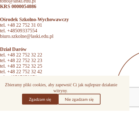
tono@laski.edu.pl
KRS 0000054086
Ośrodek Szkolno-Wychowawczy
tel.
+48 22 752 31 01
tel.
+48509337554
biuro.szkolne@laski.edu.pl
Dział Darów
tel.
+48 22 752 32 22
tel.
+48 22 752 32 23
tel.
+48 22 752 32 25
tel.
+48 22 752 32 42
tel.
+48507658871
dary@laski.edu.pl
Zbieramy pliki cookies, aby zapewnić Ci jak najlepsze działanie
witryny.
Dział wsparcia dorosłych
Zgadzam się
Nie zgadzam się
niewidomych i słabowidzących
tel.
+48 22 752 33 51
dzialabsolwentow@laski.edu.pl