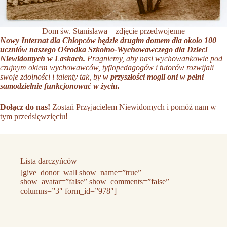
Dom św. Stanisława – zdjęcie przedwojenne
Nowy Internat dla Chłopców będzie drugim domem dla około 100
uczniów naszego Ośrodka Szkolno-Wychowawczego dla Dzieci
Niewidomych w Laskach.
Pragniemy, aby nasi wychowankowie pod
czujnym okiem wychowawców, tyflopedagogów i tutorów rozwijali
swoje zdolności i talenty tak, by
w przyszłości mogli oni w pełni
samodzielnie funkcjonować w życiu.
Dołącz do nas!
Zostań Przyjacielem Niewidomych i pomóż nam w
tym przedsięwzięciu!
Lista darczyńców
[give_donor_wall show_name=”true”
show_avatar=”false” show_comments=”false”
columns=”3″ form_id=”978″]