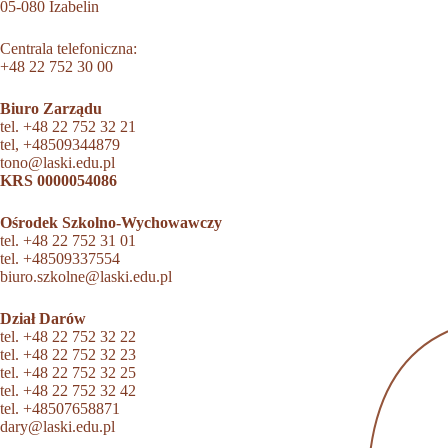
05-080 Izabelin
Centrala telefoniczna:
+48 22 752 30 00
Biuro Zarządu
tel.
+48 22 752 32 21
tel,
+48509344879
tono@laski.edu.pl
KRS 0000054086
Ośrodek Szkolno-Wychowawczy
tel.
+48 22 752 31 01
tel.
+48509337554
biuro.szkolne@laski.edu.pl
Dział Darów
tel.
+48 22 752 32 22
tel.
+48 22 752 32 23
tel.
+48 22 752 32 25
tel.
+48 22 752 32 42
tel.
+48507658871
dary@laski.edu.pl