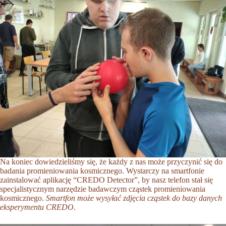
Na koniec dowiedzieliśmy się, że każdy z nas może przyczynić się do
badania promieniowania kosmicznego. Wystarczy na smartfonie
zainstalować aplikację “CREDO Detector”, by nasz telefon stał się
specjalistycznym narzędzie badawczym cząstek promieniowania
kosmicznego.
Smartfon może wysyłać zdjęcia cząstek do bazy danych
eksperymentu CREDO.