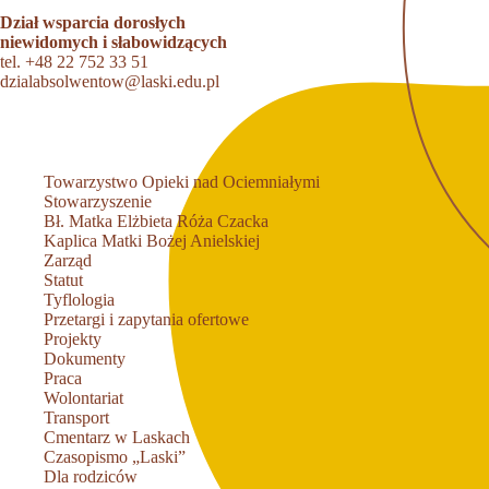
Dział wsparcia dorosłych
niewidomych i słabowidzących
tel.
+48 22 752 33 51
dzialabsolwentow@laski.edu.pl
Towarzystwo Opieki nad Ociemniałymi
Stowarzyszenie
Bł. Matka Elżbieta Róża Czacka
Kaplica Matki Bożej Anielskiej
Zarząd
Statut
Tyflologia
Przetargi i zapytania ofertowe
Projekty
Dokumenty
Praca
Wolontariat
Transport
Cmentarz w Laskach
Czasopismo „Laski”
Dla rodziców