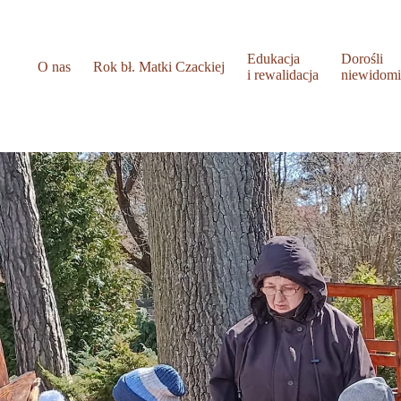
Edukacja
Dorośli
O nas
Rok bł. Matki Czackiej
i rewalidacja
niewidom