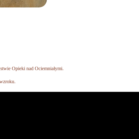
ystwie Opieki nad Ociemniałymi.
 wzroku.