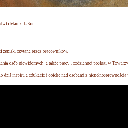
Sylwia Marczuk-Socha
j zapiski czytane przez pracowników.
zania osób niewidomych, a także pracy i codziennej posługi w Towarz
do dziś inspirują edukację i opiekę nad osobami z niepełnosprawnością