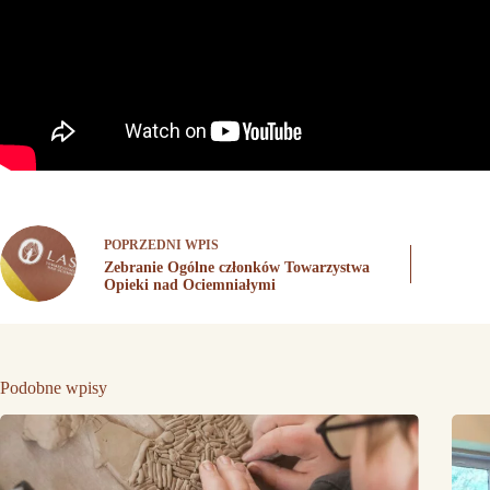
POPRZEDNI
WPIS
Zebranie Ogólne członków Towarzystwa
Opieki nad Ociemniałymi
Podobne wpisy