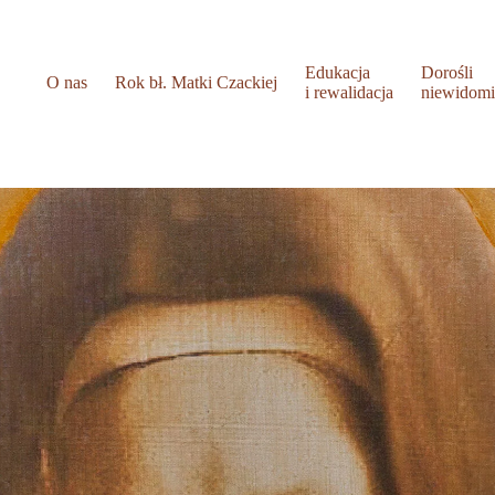
Edukacja
Dorośli
O nas
Rok bł. Matki Czackiej
i rewalidacja
niewidom