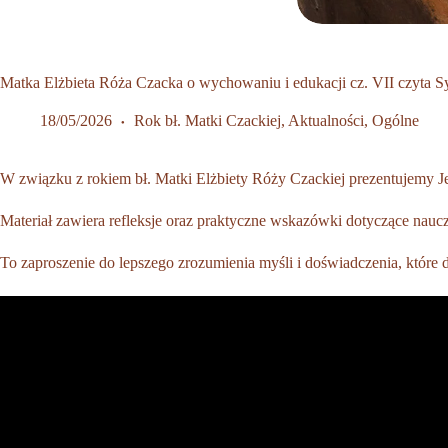
Matka Elżbieta Róża Czacka o wychowaniu i edukacji cz. VII czyta 
18/05/2026
Rok bł. Matki Czackiej
,
Aktualności
,
Ogólne
W związku z rokiem bł. Matki Elżbiety Róży Czackiej prezentujemy Je
Materiał zawiera refleksje oraz praktyczne wskazówki dotyczące nauc
To zaproszenie do lepszego zrozumienia myśli i doświadczenia, które 