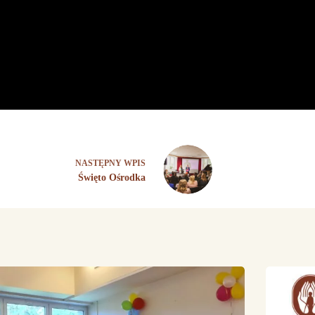
NASTĘPNY
WPIS
Święto Ośrodka