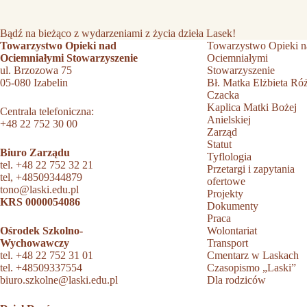
Bądź na bieżąco z wydarzeniami z życia dzieła Lasek!
Towarzystwo Opieki nad
Towarzystwo Opieki n
Ociemniałymi Stowarzyszenie
Ociemniałymi
ul. Brzozowa 75
Stowarzyszenie
05-080 Izabelin
Bł. Matka Elżbieta Ró
Czacka
Kaplica Matki Bożej
Centrala telefoniczna:
Anielskiej
+48 22 752 30 00
Zarząd
Statut
Biuro Zarządu
Tyflologia
tel.
+48 22 752 32 21
Przetargi i zapytania
tel,
+48509344879
ofertowe
tono@laski.edu.pl
Projekty
KRS 0000054086
Dokumenty
Praca
Ośrodek Szkolno-
Wolontariat
Wychowawczy
Transport
tel.
+48 22 752 31 01
Cmentarz w Laskach
tel.
+48509337554
Czasopismo „Laski”
biuro.szkolne@laski.edu.pl
Dla rodziców