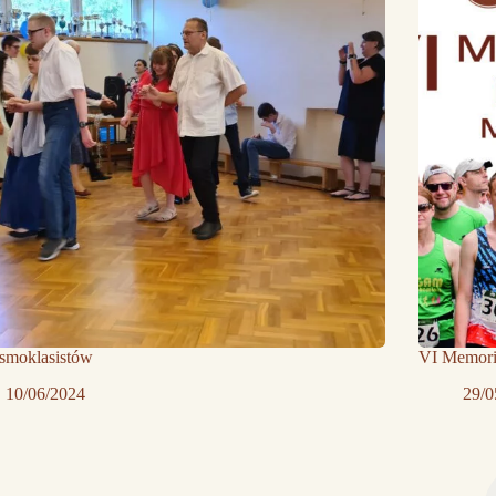
ósmoklasistów
VI Memoria
10/06/2024
29/0