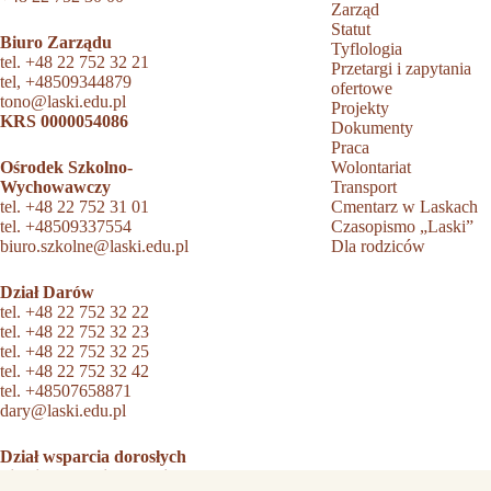
Zarząd
Statut
Biuro Zarządu
Tyflologia
tel.
+48 22 752 32 21
Przetargi i zapytania
tel,
+48509344879
ofertowe
tono@laski.edu.pl
Projekty
KRS 0000054086
Dokumenty
Praca
Ośrodek Szkolno-
Wolontariat
Wychowawczy
Transport
tel.
+48 22 752 31 01
Cmentarz w Laskach
tel.
+48509337554
Czasopismo „Laski”
biuro.szkolne@laski.edu.pl
Dla rodziców
Dział Darów
tel.
+48 22 752 32 22
tel.
+48 22 752 32 23
tel.
+48 22 752 32 25
tel.
+48 22 752 32 42
tel.
+48507658871
dary@laski.edu.pl
Dział wsparcia dorosłych
niewidomych i słabowidzących