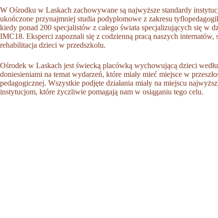
W Ośrodku w Laskach zachowywane są najwyższe standardy instytucj
ukończone przynajmniej studia podyplomowe z zakresu tyflopedagogik
kiedy ponad 200 specjalistów z całego świata specjalizujących się w 
IMC18. Eksperci zapoznali się z codzienną pracą naszych internatów,
rehabilitacja dzieci w przedszkolu.
Ośrodek w Laskach jest świecką placówką wychowującą dzieci według k
doniesieniami na temat wydarzeń, które miały mieć miejsce w przeszł
pedagogicznej. Wszystkie podjęte działania miały na miejscu najwyższy
instytucjom, które życzliwie pomagają nam w osiąganiu tego celu.