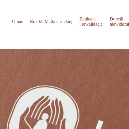
Edukacja
Dorośli
O nas
Rok bł. Matki Czackiej
i rewalidacja
niewidom