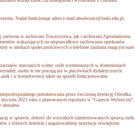
ażeniem wdzięczności za umiejętności wyniesione z Ośrodka.
szeniu. Nadal funkcjonuje adres e-mail
absolwenci@laski.edu.pl
,
 się zarówno w archiwum Towarzystwa, jak i archiwum Zgromadzenia
dokumentów wskazujących na nieprawidłowe zachowania opiekunów
iśmy w mediach społecznościowych o telefonie zaufania mającym nam
iły zarzutów stawianych wobec osób wymienionych w doniesieniach
ytalny, osoby te nie pracują już w placówkach dydaktycznych.
Lasek i w konsekwencji także na sposób funkcjonowania
nieprofesjonalnego potraktowania przez ówczesną dyrekcję Ośrodka.
3 stycznia 2023 roku o planowanym reportażu w “Gazecie Wyborczej”.
e aktualna.
mację w sprawie, dotrzeć do wszystkich zainteresowanych sprawą osób,
stów z różnych dziedzin i angażowaliśmy instytucje zewnętrzne