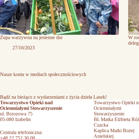
Zupa warzywna na jesienne dni
W roc
dele
27/10/2023
Nasze konta w mediach społecznościowych
Bądź na bieżąco z wydarzeniami z życia dzieła Lasek!
Towarzystwo Opieki nad
Towarzystwo Opieki n
Ociemniałymi Stowarzyszenie
Ociemniałymi
ul. Brzozowa 75
Stowarzyszenie
05-080 Izabelin
Bł. Matka Elżbieta Ró
Czacka
Kaplica Matki Bożej
Centrala telefoniczna:
Anielskiej
+48 22 752 30 00