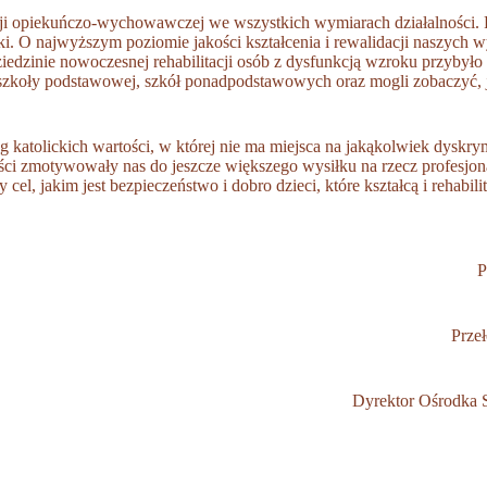
i opiekuńczo-wychowawczej we wszystkich wymiarach działalności. P
i. O najwyższym poziomie jakości kształcenia i rewalidacji naszych 
dziedzinie nowoczesnej rehabilitacji osób z dysfunkcją wzroku przybył
 szkoły podstawowej, szkół ponadpodstawowych oraz mogli zobaczyć, ja
atolickich wartości, w której nie ma miejsca na jakąkolwiek dyskrym
ości zmotywowały nas do jeszcze większego wysiłku na rzecz profesjon
 cel, jakim jest bezpieczeństwo i dobro dzieci, które kształcą i reha
P
Prze
Dyrektor Ośrodka 