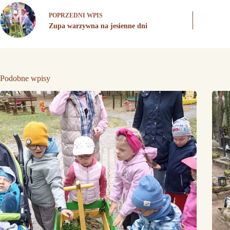
POPRZEDNI
WPIS
Zupa warzywna na jesienne dni
Podobne wpisy