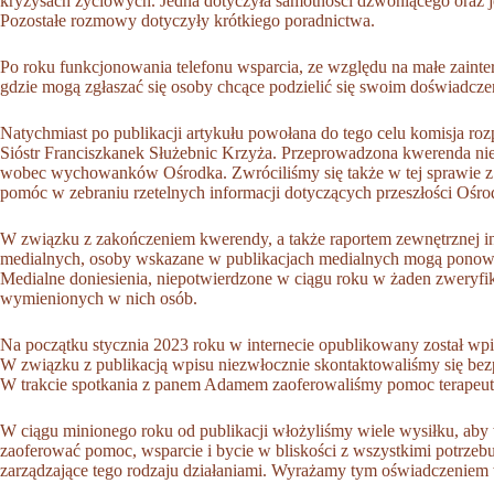
kryzysach życiowych. Jedna dotyczyła samotności dzwoniącego oraz j
Pozostałe rozmowy dotyczyły krótkiego poradnictwa.
Po roku funkcjonowania telefonu wsparcia, ze względu na małe zainte
gdzie mogą zgłaszać się osoby chcące podzielić się swoim doświadcz
Natychmiast po publikacji artykułu powołana do tego celu komisja 
Sióstr Franciszkanek Służebnic Krzyża. Przeprowadzona kwerenda ni
wobec wychowanków Ośrodka. Zwróciliśmy się także w tej sprawie z
pomóc w zebraniu rzetelnych informacji dotyczących przeszłości Ośr
W związku z zakończeniem kwerendy, a także raportem zewnętrznej in
medialnych, osoby wskazane w publikacjach medialnych mogą ponowni
Medialne doniesienia, niepotwierdzone w ciągu roku w żaden zweryf
wymienionych w nich osób.
Na początku stycznia 2023 roku w internecie opublikowany został wp
W związku z publikacją wpisu niezwłocznie skontaktowaliśmy się be
W trakcie spotkania z panem Adamem zaoferowaliśmy pomoc terapeuty
W ciągu minionego roku od publikacji włożyliśmy wiele wysiłku, aby 
zaoferować pomoc, wsparcie i bycie w bliskości z wszystkimi potrzebu
zarządzające tego rodzaju działaniami. Wyrażamy tym oświadczeniem 