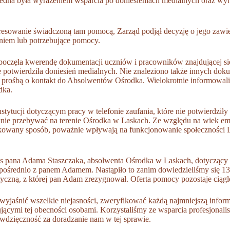
edna była wyrażeniem wsparcia po doniesieniach medialnych oraz wyr
resowanie świadczoną tam pomocą, Zarząd podjął decyzję o jego zawie
eniem lub potrzebujące pomocy.
rozpoczęła kwerendę dokumentacji uczniów i pracowników znajdującej
e potwierdziła doniesień medialnych. Nie znaleziono także innych 
 prośbą o kontakt do Absolwentów Ośrodka. Wielokrotnie informowal
odka.
stytucji dotyczącym pracy w telefonie zaufania, które nie potwierdz
e przebywać na terenie Ośrodka w Laskach. Ze względu na wiek emer
ikowany sposób, poważnie wpływają na funkcjonowanie społeczności 
is pana Adama Staszczaka, absolwenta Ośrodka w Laskach, dotyczący 
zpośrednio z panem Adamem. Nastąpiło to zanim dowiedzieliśmy się 1
czną, z której pan Adam zrezygnował. Oferta pomocy pozostaje ciągl
wyjaśnić wszelkie niejasności, zweryfikować każdą najmniejszą infor
jącymi tej obecności osobami. Korzystaliśmy ze wsparcia profesjonali
wdzięczność za doradzanie nam w tej sprawie.