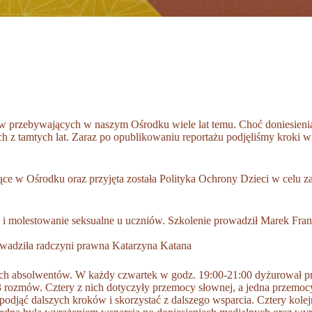
pców przebywających w naszym Ośrodku wiele lat temu. Choć doniesien
h z tamtych lat. Zaraz po opublikowaniu reportażu podjęliśmy kroki w 
ce w Ośrodku oraz przyjęta została Polityka Ochrony Dzieci w celu 
lestowanie seksualne u uczniów. Szkolenie prowadził Marek Franko
wadziła radczyni prawna Katarzyna Katana
szych absolwentów. W każdy czwartek w godz. 19:00-21:00 dyżurował p
3 rozmów. Cztery z nich dotyczyły przemocy słownej, a jedna przemoc
 podjąć dalszych kroków i skorzystać z dalszego wsparcia. Cztery ko