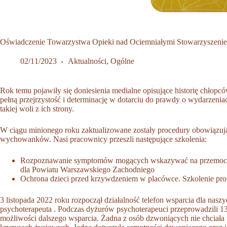
Oświadczenie Towarzystwa Opieki nad Ociemniałymi Stowarzyszenie
02/11/2023
Aktualności
,
Ogólne
Rok temu pojawiły się doniesienia medialne opisujące historię chło
pełną przejrzystość i determinację w dotarciu do prawdy o wydarzeniac
takiej woli z ich strony.
W ciągu minionego roku zaktualizowane zostały procedury obowiązują
wychowanków. Nasi pracownicy przeszli następujące szkolenia:
Rozpoznawanie symptomów mogących wskazywać na przemoc i mo
dla Powiatu Warszawskiego Zachodniego
Ochrona dzieci przed krzywdzeniem w placówce. Szkolenie pro
3 listopada 2022 roku rozpoczął działalność telefon wsparcia dla na
psychoterapeuta . Podczas dyżurów psychoterapeuci przeprowadzili 1
możliwości dalszego wsparcia. Żadna z osób dzwoniących nie chciała