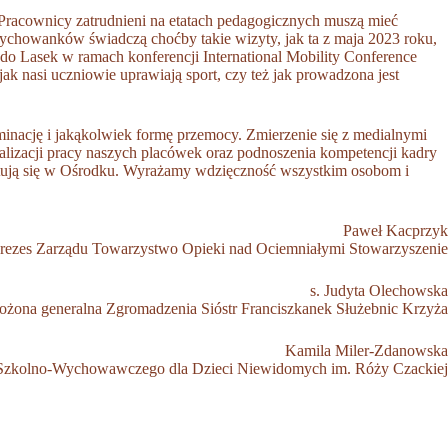
racownicy zatrudnieni na etatach pedagogicznych muszą mieć
wychowanków świadczą choćby takie wizyty, jak ta z maja 2023 roku,
o do Lasek w ramach konferencji International Mobility Conference
k nasi uczniowie uprawiają sport, czy też jak prowadzona jest
inację i jakąkolwiek formę przemocy. Zmierzenie się z medialnymi
alizacji pracy naszych placówek oraz podnoszenia kompetencji kadry
bilitują się w Ośrodku. Wyrażamy wdzięczność wszystkim osobom i
Paweł Kacprzyk
rezes Zarządu Towarzystwo Opieki nad Ociemniałymi Stowarzyszenie
s. Judyta Olechowska
łożona generalna Zgromadzenia Sióstr Franciszkanek Służebnic Krzyża
Kamila Miler-Zdanowska
Szkolno-Wychowawczego dla Dzieci Niewidomych im. Róży Czackiej