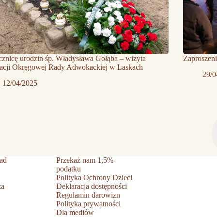
znicę urodzin śp. Władysława Gołąba – wizyta
Zaproszen
gacji Okręgowej Rady Adwokackiej w Laskach
29/0
12/04/2025
ad
Przekaż nam 1,5%
podatku
Polityka Ochrony Dzieci
ża
Deklaracja dostępności
Regulamin darowizn
Polityka prywatności
Dla mediów