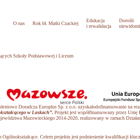
Edukacja
Dorośli
O nas
Rok bł. Matki Czackiej
i rewalidacja
niewidom
dzących Szkoły Podstawowej i Liceum
niowo Doradcza Europlus Sp. z o.o. uzyskałodofinansowanie na real
okształcącego w Laskach”.
Projekt jest współfinansowany przez Unię
ództwa Mazowieckiego 2014-2020, realizowany w ramach Działania 10
gólnokształcące. Celem projektu jest podniesienie kwalifikacji klu