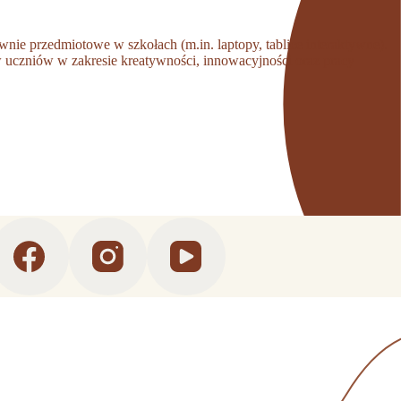
nie przedmiotowe w szkołach (m.in. laptopy, tablice interaktywne).
w uczniów w zakresie kreatywności, innowacyjności oraz pracy