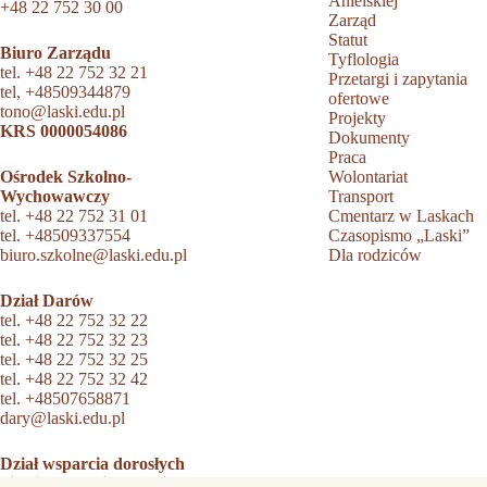
Anielskiej
+48 22 752 30 00
Zarząd
Statut
Biuro Zarządu
Tyflologia
tel.
+48 22 752 32 21
Przetargi i zapytania
tel,
+48509344879
ofertowe
tono@laski.edu.pl
Projekty
KRS 0000054086
Dokumenty
Praca
Ośrodek Szkolno-
Wolontariat
Wychowawczy
Transport
tel.
+48 22 752 31 01
Cmentarz w Laskach
tel.
+48509337554
Czasopismo „Laski”
biuro.szkolne@laski.edu.pl
Dla rodziców
Dział Darów
tel.
+48 22 752 32 22
tel.
+48 22 752 32 23
tel.
+48 22 752 32 25
tel.
+48 22 752 32 42
tel.
+48507658871
dary@laski.edu.pl
Dział wsparcia dorosłych
niewidomych i słabowidzących