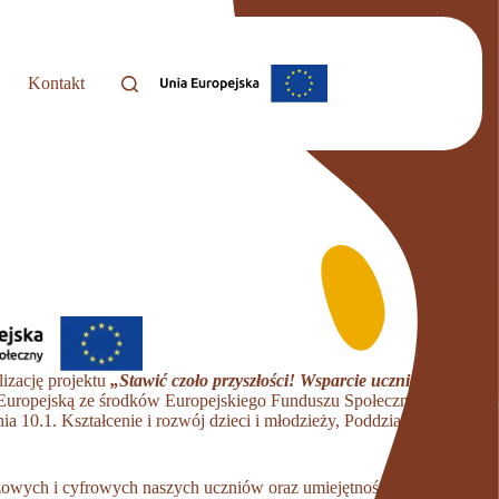
Kontakt
i
izację projektu
„Stawić czoło przyszłości! Wsparcie uczniów
 Europejską ze środków Europejskiego Funduszu Społecznego i
.1. Kształcenie i rozwój dzieci i młodzieży, Poddziałanie 10.1.2
czowych i cyfrowych naszych uczniów oraz umiejętności i postaw