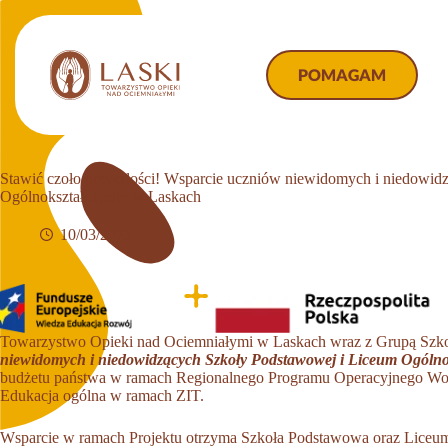
Przejdź
do
treści
POMAGAM
Stawić czoło przyszłości! Wsparcie uczniów niewidomych i niedowi
Ogólnokształcącego w Laskach
10/03/2023
Towarzystwo Opieki nad Ociemniałymi w Laskach wraz z Grupą Szkole
niewidomych i niedowidzących Szkoły Podstawowej i Liceum Ogóln
budżetu państwa w ramach Regionalnego Programu Operacyjnego Wojew
Edukacja ogólna w ramach ZIT.
Wsparcie w ramach Projektu otrzyma Szkoła Podstawowa oraz Liceum O