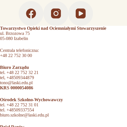
Towarzystwo Opieki nad Ociemniałymi Stowarzyszenie
ul. Brzozowa 75
05-080 Izabelin
Centrala telefoniczna:
+48 22 752 30 00
Biuro Zarządu
tel.
+48 22 752 32 21
tel,
+48509344879
tono@laski.edu.pl
KRS 0000054086
Ośrodek Szkolno-Wychowawczy
tel.
+48 22 752 31 01
tel.
+48509337554
biuro.szkolne@laski.edu.pl
Dział Darów