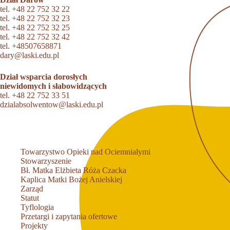
tel.
+48 22 752 32 22
tel.
+48 22 752 32 23
tel.
+48 22 752 32 25
tel.
+48 22 752 32 42
tel.
+48507658871
dary@laski.edu.pl
Dział wsparcia dorosłych
niewidomych i słabowidzących
tel.
+48 22 752 33 51
dzialabsolwentow@laski.edu.pl
Towarzystwo Opieki nad Ociemniałymi
Stowarzyszenie
Bł. Matka Elżbieta Róża Czacka
Kaplica Matki Bożej Anielskiej
Zarząd
Statut
Tyflologia
Przetargi i zapytania ofertowe
Projekty