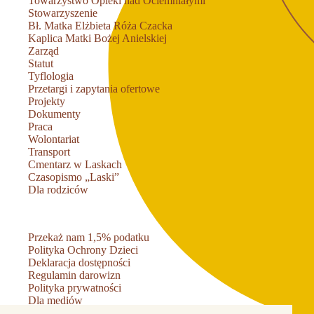
Towarzystwo Opieki nad Ociemniałymi
Stowarzyszenie
Bł. Matka Elżbieta Róża Czacka
Kaplica Matki Bożej Anielskiej
Zarząd
Statut
Tyflologia
Przetargi i zapytania ofertowe
Projekty
Dokumenty
Praca
Wolontariat
Transport
Cmentarz w Laskach
Czasopismo „Laski”
Dla rodziców
Przekaż nam 1,5% podatku
Polityka Ochrony Dzieci
Deklaracja dostępności
Regulamin darowizn
Polityka prywatności
Dla mediów
Kontakt