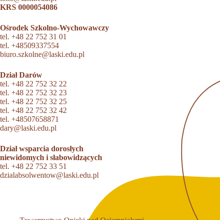
KRS 0000054086
Ośrodek Szkolno-Wychowawczy
tel.
+48 22 752 31 01
tel.
+48509337554
biuro.szkolne@laski.edu.pl
Dział Darów
tel.
+48 22 752 32 22
tel.
+48 22 752 32 23
tel.
+48 22 752 32 25
tel.
+48 22 752 32 42
tel.
+48507658871
dary@laski.edu.pl
Dział wsparcia dorosłych
niewidomych i słabowidzących
tel.
+48 22 752 33 51
dzialabsolwentow@laski.edu.pl