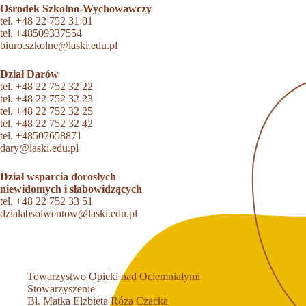
Ośrodek Szkolno-Wychowawczy
tel.
+48 22 752 31 01
tel.
+48509337554
biuro.szkolne@laski.edu.pl
Dział Darów
tel.
+48 22 752 32 22
tel.
+48 22 752 32 23
tel.
+48 22 752 32 25
tel.
+48 22 752 32 42
tel.
+48507658871
dary@laski.edu.pl
Dział wsparcia dorosłych
niewidomych i słabowidzących
tel.
+48 22 752 33 51
dzialabsolwentow@laski.edu.pl
Towarzystwo Opieki nad Ociemniałymi
Stowarzyszenie
Bł. Matka Elżbieta Róża Czacka