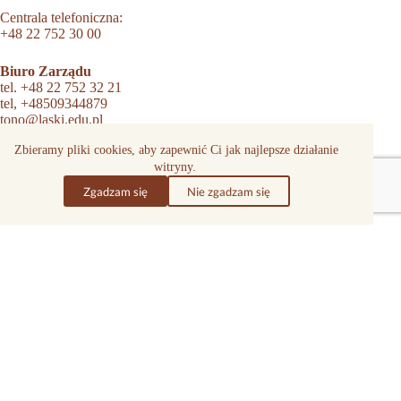
Centrala telefoniczna:
+48 22 752 30 00
Biuro Zarządu
tel.
+48 22 752 32 21
tel,
+48509344879
tono@laski.edu.pl
KRS 0000054086
Zbieramy pliki cookies, aby zapewnić Ci jak najlepsze działanie
witryny.
Ośrodek Szkolno-Wychowawczy
tel.
+48 22 752 31 01
Zgadzam się
Nie zgadzam się
tel.
+48509337554
biuro.szkolne@laski.edu.pl
Dział Darów
tel.
+48 22 752 32 22
tel.
+48 22 752 32 23
tel.
+48 22 752 32 25
tel.
+48 22 752 32 42
tel.
+48507658871
dary@laski.edu.pl
Dział wsparcia dorosłych