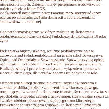
niepełnosprawnych. Zabiegi i wizyty pielęgniarek środowiskowo –
rodzinnych zleca lekarz POZ.
Ze świadczeń udzielanych przez Poradnię może skorzystać każdy
pacjent po uprzednim złożeniu deklaracji wyboru pielęgniarki
środowiskowo – rodzinnej.
Gabinet Stomatologiczny, w którym realizuje się świadczenia
ogólnostomatologiczne dla dzieci i młodzieży do ukończenia 18 roku
życia
Pielęgniarka higieny szkolnej, realizuje profilaktyczną opiekę
zdrowotną nad świadczeniobiorcami na terenie szkół Towarzystwa
Opieki nad Ociemniałymi Stowarzyszenie. Sprawuje czynną opiekę
nad uczniami z chorobami przewlekłymi i niepełnosprawnościami.
Realizuje zabiegi i procedury medyczne, wyłącznie na podstawie
zlecenia lekarskiego, dla uczniów podczas ich pobytu w szkole.
Ośrodek rehabilitacji dziennej dla dzieci, udziela świadczenia z
zakresu rehabilitacji dzieci z zaburzeniami wieku rozwojowego,
obejmujących w szczególności poradę lekarską, świadczenia z zakresu
psychologii, logopedii, zabiegi z fizykoterapii, indywidualne zajęcia ze
świadczeniobiorcą dostosowane są do jego stanu klinicznego.
Prowadzone są także zajęcia grupowe. Ze świadczeń udzielanych