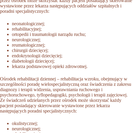
przez ośrodek może skorzystać każdy pacjent posiadający skierowanie
wystawione przez lekarza następujących oddziałów szpitalnych i
poradni specjalistycznych:
neonatologicznej;
rehabilitacyjnej;
ortopedii i traumatologii narządu ruchu;
neurologicznej;
reumatologicznej;
chirurgii dziecięcej;
endokrynologii dziecięciej;
diabetologii dziecięcej;
lekarza podstawowej opieki zdrowotnej.
Ośrodek rehabilitacji dziennej – rehabilitacja wzroku, obejmujący w
szczególności poradę wielospecjalistyczną oraz świadczenia z zakresu
diagnozy i terapii widzenia, usprawniania ruchowego i
psychoruchowego, tyflopedagogiki, psychologii i terapii zajęciowej.
Ze świadczeń udzielanych przez ośrodek może skorzystać każdy
pacjent posiadający skierowanie wystawione przez lekarza
następujących poradni specjalistycznych:
okulistycznej;
neurologicznej;