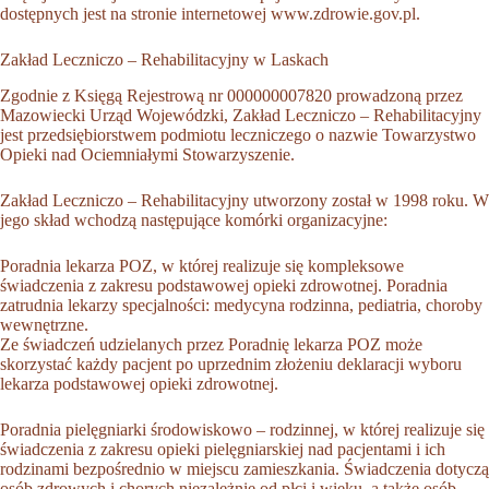
dostępnych jest na stronie internetowej
www.zdrowie.gov.pl
.
Zakład Leczniczo – Rehabilitacyjny w Laskach
Zgodnie z Księgą Rejestrową nr 000000007820 prowadzoną przez
Mazowiecki Urząd Wojewódzki, Zakład Leczniczo – Rehabilitacyjny
jest przedsiębiorstwem podmiotu leczniczego o nazwie Towarzystwo
Opieki nad Ociemniałymi Stowarzyszenie.
Zakład Leczniczo – Rehabilitacyjny utworzony został w 1998 roku. W
jego skład wchodzą następujące komórki organizacyjne:
Poradnia lekarza POZ, w której realizuje się kompleksowe
świadczenia z zakresu podstawowej opieki zdrowotnej. Poradnia
zatrudnia lekarzy specjalności: medycyna rodzinna, pediatria, choroby
wewnętrzne.
Ze świadczeń udzielanych przez Poradnię lekarza POZ może
skorzystać każdy pacjent po uprzednim złożeniu deklaracji wyboru
lekarza podstawowej opieki zdrowotnej.
Poradnia pielęgniarki środowiskowo – rodzinnej, w której realizuje się
świadczenia z zakresu opieki pielęgniarskiej nad pacjentami i ich
rodzinami bezpośrednio w miejscu zamieszkania. Świadczenia dotyczą
osób zdrowych i chorych niezależnie od płci i wieku, a także osób