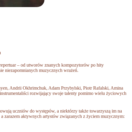
u
 repertuar – od utworów znanych kompozytorów po hity
enie niezapomnianych muzycznych wrażeń.
uyen, Andrii Okhrimchuk, Adam Przybylski, Piotr Rafalski, Amina
nstrumentaliści rozwijający swoje talenty pomimo wielu życiowych
towują uczniów do występów, a niektórzy także towarzyszą im na
w, a zarazem aktywnych artystów związanych z życiem muzycznym: