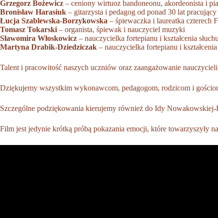
Grzegorz Bożewicz
– ceniony wirtuoz bandoneonu, akordeonista i pian
Bronisław Harasiuk
– gitarzysta i pedagog od ponad 30 lat pracując
Łucja Szablewska-Borzykowska
– śpiewaczka i laureatka czterech
Tomasz Tokarski
– organista, śpiewak i nauczyciel muzyki
Sławomira Włoskowicz
– nauczycielka fortepianu i kształcenia słuch
Martyna Drabik-Dziedziczak
– nauczycielka fortepianu i kształcenia
Talent i pracowitość naszych uczniów oraz zaangażowanie nauczycie
Dziękujemy wszystkim wykonawcom, pedagogom, rodzicom i gościom z
Szczególne podziękowania kierujemy również do Idy Nowakowskiej-He
Film jest jedynie krótką próbą pokazania emocji, które towarzyszyły 