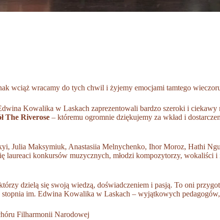
nak wciąż wracamy do tych chwil i żyjemy emocjami tamtego wieczor
 Edwina Kowalika w Laskach zaprezentowali bardzo szeroki i ciekawy
ół The Riverose
– któremu ogromnie dziękujemy za wkład i dostarcz
kyi, Julia Maksymiuk, Anastasiia Melnychenko, Ihor Moroz, Hathi Ng
ę laureaci konkursów muzycznych, młodzi kompozytorzy, wokaliści i i
órzy dzielą się swoją wiedzą, doświadczeniem i pasją. To oni przygo
ej I stopnia im. Edwina Kowalika w Laskach – wyjątkowych pedagogó
 chóru Filharmonii Narodowej