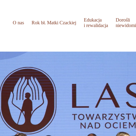
Edukacja
Dorośli
O nas
Rok bł. Matki Czackiej
i rewalidacja
niewidom