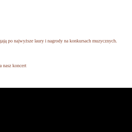
gają po najwyższe laury i nagrody na konkursach muzycznych.
a nasz koncert