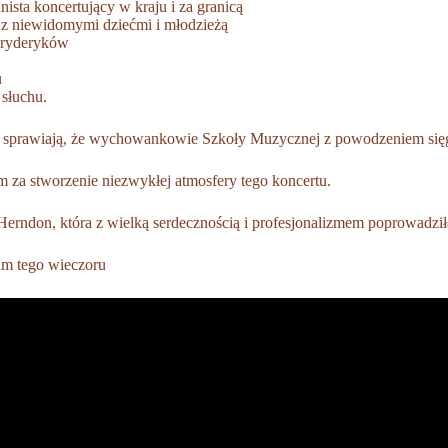
ista koncertujący w kraju i za granicą
y z niewidomymi dziećmi i młodzieżą
 Fryderyków
u
 słuchu.
li sprawiają, że wychowankowie Szkoły Muzycznej z powodzeniem się
a stworzenie niezwykłej atmosfery tego koncertu.
rndon, która z wielką serdecznością i profesjonalizmem poprowadził
nam tego wieczoru