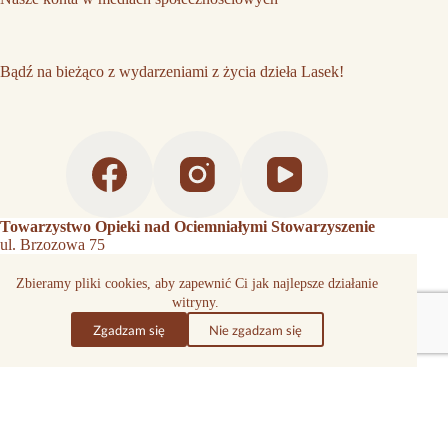
Bądź na bieżąco z wydarzeniami z życia dzieła Lasek!
Towarzystwo Opieki nad Ociemniałymi Stowarzyszenie
ul. Brzozowa 75
05-080 Izabelin
Zbieramy pliki cookies, aby zapewnić Ci jak najlepsze działanie
witryny.
Centrala telefoniczna:
+48 22 752 30 00
Zgadzam się
Nie zgadzam się
Biuro Zarządu
tel.
+48 22 752 32 21
tel,
+48509344879
tono@laski.edu.pl
KRS 0000054086