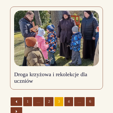
Droga krzyżowa i rekolekcje dla
uczniów
1
…
2
3
4
…
6