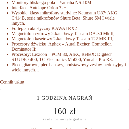
Monitory bliskiego pola – Yamaha NS-10M
Interface: Antelope Orion 32+
Wysokiej klasy mikrofony studyjne: Neumann U87; AKG
C414B, seria mikrofonów Shure Beta, Shure SM I wiele
innych.
Fortepian akustyczny KAWAI RX2
Magnetofon cyfrowy 2-kanałowy Tascam DA-30 Mk II,
Magnetofon kasetowy 2-kanałowy Tascam 122 MK III,
Procesory dźwięku: Aphex – Aural Exciter, Compellor,
Dominator II;
Procesory: Lexicon – PCM 80, AleX, RefleX; Digitech
STUDIO 400, TC Electronics M5000, Yamaha Pro R3,
Piece gitarowe, piec basowy, podstawowy zestaw perkusyjny i
wiele innych…
Cennik usług
1 GODZINA NAGRAŃ
160 zł
każda rozpoczęta godzina