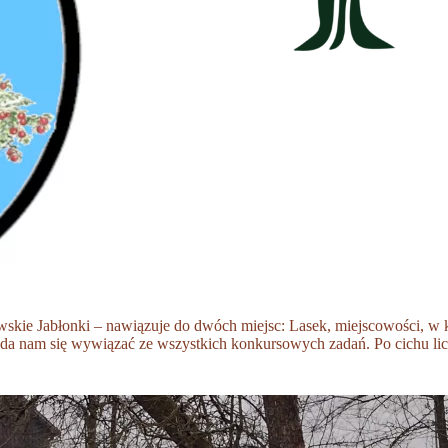
kie Jabłonki – nawiązuje do dwóch miejsc: Lasek, miejscowości, w któ
a nam się wywiązać ze wszystkich konkursowych zadań. Po cichu licz