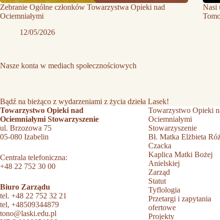
Zebranie Ogólne członków Towarzystwa Opieki nad
Nasi 
Ociemniałymi
Tomo
12/05/2026
Nasze konta w mediach społecznościowych
Bądź na bieżąco z wydarzeniami z życia dzieła Lasek!
Towarzystwo Opieki nad
Towarzystwo Opieki n
Ociemniałymi Stowarzyszenie
Ociemniałymi
ul. Brzozowa 75
Stowarzyszenie
05-080 Izabelin
Bł. Matka Elżbieta Ró
Czacka
Kaplica Matki Bożej
Centrala telefoniczna:
Anielskiej
+48 22 752 30 00
Zarząd
Statut
Biuro Zarządu
Tyflologia
tel.
+48 22 752 32 21
Przetargi i zapytania
tel,
+48509344879
ofertowe
tono@laski.edu.pl
Projekty