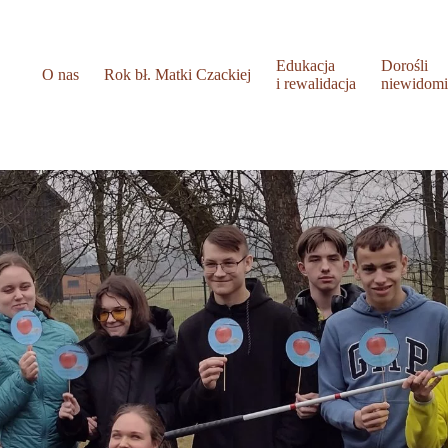
Edukacja
Dorośli
O nas
Rok bł. Matki Czackiej
i rewalidacja
niewidom