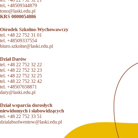
tel,
+48509344879
tono@laski.edu.pl
KRS 0000054086
Ośrodek Szkolno-Wychowawczy
tel.
+48 22 752 31 01
tel.
+48509337554
biuro.szkolne@laski.edu.pl
Dział Darów
tel.
+48 22 752 32 22
tel.
+48 22 752 32 23
tel.
+48 22 752 32 25
tel.
+48 22 752 32 42
tel.
+48507658871
dary@laski.edu.pl
Dział wsparcia dorosłych
niewidomych i słabowidzących
tel.
+48 22 752 33 51
dzialabsolwentow@laski.edu.pl