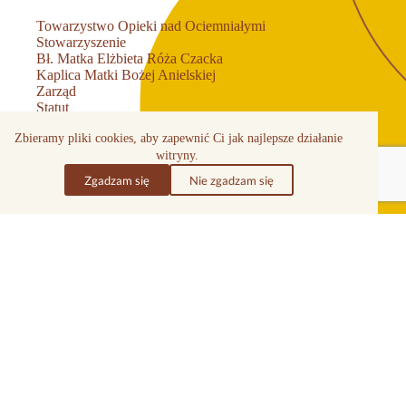
Towarzystwo Opieki nad Ociemniałymi
Stowarzyszenie
Bł. Matka Elżbieta Róża Czacka
Kaplica Matki Bożej Anielskiej
Zarząd
Statut
Tyflologia
Zbieramy pliki cookies, aby zapewnić Ci jak najlepsze działanie
Przetargi i zapytania ofertowe
witryny.
Projekty
Dokumenty
Zgadzam się
Nie zgadzam się
Praca
Wolontariat
Transport
Cmentarz w Laskach
Czasopismo „Laski”
Dla rodziców
Przekaż nam 1,5% podatku
Polityka Ochrony Dzieci
Deklaracja dostępności
Regulamin darowizn
Polityka prywatności