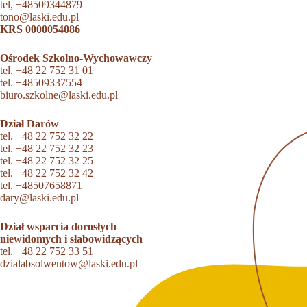
tel,
+48509344879
tono@laski.edu.pl
KRS 0000054086
Ośrodek Szkolno-Wychowawczy
tel.
+48 22 752 31 01
tel.
+48509337554
biuro.szkolne@laski.edu.pl
Dział Darów
tel.
+48 22 752 32 22
tel.
+48 22 752 32 23
tel.
+48 22 752 32 25
tel.
+48 22 752 32 42
tel.
+48507658871
dary@laski.edu.pl
Dział wsparcia dorosłych
niewidomych i słabowidzących
tel.
+48 22 752 33 51
dzialabsolwentow@laski.edu.pl