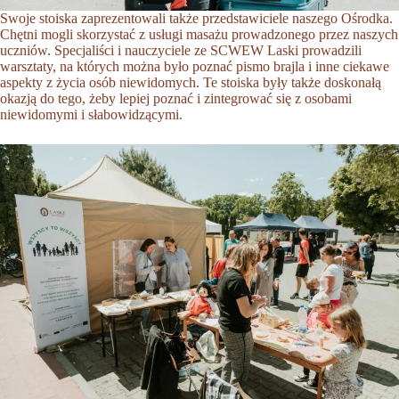
Swoje stoiska zaprezentowali także przedstawiciele naszego Ośrodka.
Chętni mogli skorzystać z usługi masażu prowadzonego przez naszych
uczniów. Specjaliści i nauczyciele ze SCWEW Laski prowadzili
warsztaty, na których można było poznać pismo brajla i inne ciekawe
aspekty z życia osób niewidomych. Te stoiska były także doskonałą
okazją do tego, żeby lepiej poznać i zintegrować się z osobami
niewidomymi i słabowidzącymi.