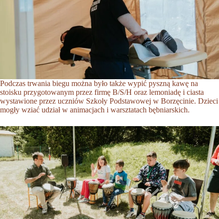
Podczas trwania biegu można było także wypić pyszną kawę na
stoisku przygotowanym przez firmę B/S/H oraz lemoniadę i ciasta
wystawione przez uczniów Szkoły Podstawowej w Borzęcinie. Dzieci
mogły wziać udział w animacjach i warsztatach bębniarskich.