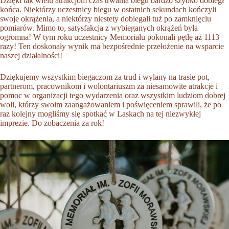
Dzięki tak wielu atrakcjom czas trwania biegu bardzo szybko dobiegł
końca. Niektórzy uczestnicy biegu w ostatnich sekundach kończyli
swoje okrążenia, a niektórzy niestety dobiegali tuż po zamknięciu
pomiarów. Mimo to, satysfakcja z wybieganych okrążeń była
ogromna! W tym roku uczestnicy Memoriału pokonali pętlę aż 1113
razy! Ten doskonały wynik ma bezpośrednie przełożenie na wsparcie
naszej działalności!
Dziękujemy wszystkim biegaczom za trud i wylany na trasie pot,
partnerom, pracownikom i wolontariuszm za niesamowite atrakcje i
pomoc w organizacji tego wydarzenia oraz wszystkim ludziom dobrej
woli, którzy swoim zaangażowaniem i poświęceniem sprawili, że po
raz kolejny mogliśmy się spotkać w Laskach na tej niezwykłej
imprezie. Do zobaczenia za rok!