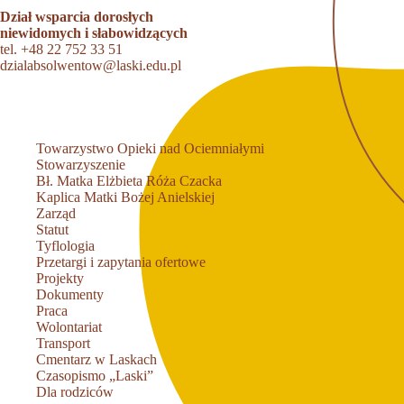
Dział wsparcia dorosłych
niewidomych i słabowidzących
tel.
+48 22 752 33 51
dzialabsolwentow@laski.edu.pl
Towarzystwo Opieki nad Ociemniałymi
Stowarzyszenie
Bł. Matka Elżbieta Róża Czacka
Kaplica Matki Bożej Anielskiej
Zarząd
Statut
Tyflologia
Przetargi i zapytania ofertowe
Projekty
Dokumenty
Praca
Wolontariat
Transport
Cmentarz w Laskach
Czasopismo „Laski”
Dla rodziców