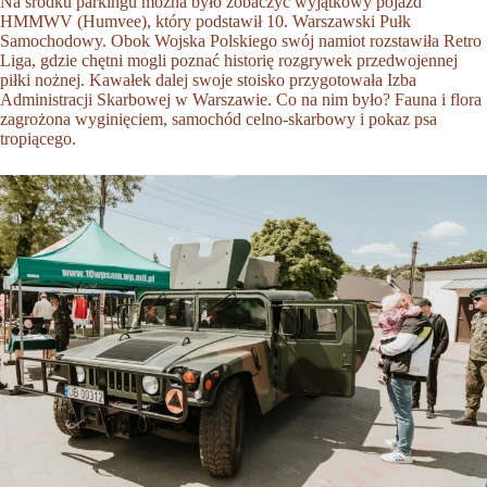
Na środku parkingu można było zobaczyć wyjątkowy pojazd
HMMWV (Humvee), który podstawił 10. Warszawski Pułk
Samochodowy. Obok Wojska Polskiego swój namiot rozstawiła Retro
Liga, gdzie chętni mogli poznać historię rozgrywek przedwojennej
piłki nożnej. Kawałek dalej swoje stoisko przygotowała Izba
Administracji Skarbowej w Warszawie. Co na nim było? Fauna i flora
zagrożona wyginięciem, samochód celno-skarbowy i pokaz psa
tropiącego.