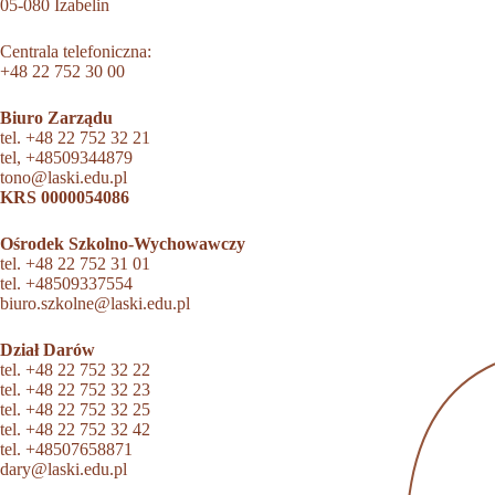
05-080 Izabelin
Centrala telefoniczna:
+48 22 752 30 00
Biuro Zarządu
tel.
+48 22 752 32 21
tel,
+48509344879
tono@laski.edu.pl
KRS 0000054086
Ośrodek Szkolno-Wychowawczy
tel.
+48 22 752 31 01
tel.
+48509337554
biuro.szkolne@laski.edu.pl
Dział Darów
tel.
+48 22 752 32 22
tel.
+48 22 752 32 23
tel.
+48 22 752 32 25
tel.
+48 22 752 32 42
tel.
+48507658871
dary@laski.edu.pl