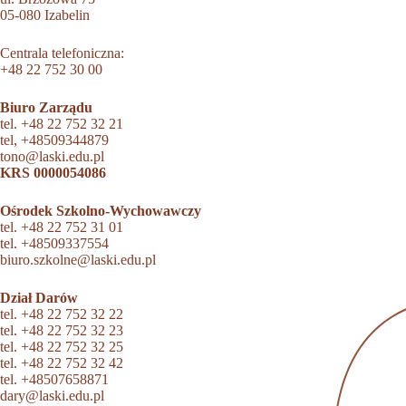
05-080 Izabelin
Centrala telefoniczna:
+48 22 752 30 00
Biuro Zarządu
tel.
+48 22 752 32 21
tel,
+48509344879
tono@laski.edu.pl
KRS 0000054086
Ośrodek Szkolno-Wychowawczy
tel.
+48 22 752 31 01
tel.
+48509337554
biuro.szkolne@laski.edu.pl
Dział Darów
tel.
+48 22 752 32 22
tel.
+48 22 752 32 23
tel.
+48 22 752 32 25
tel.
+48 22 752 32 42
tel.
+48507658871
dary@laski.edu.pl