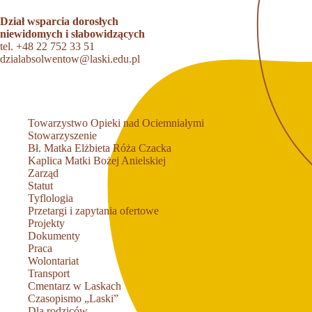
Dział wsparcia dorosłych
niewidomych i słabowidzących
tel.
+48 22 752 33 51
dzialabsolwentow@laski.edu.pl
Towarzystwo Opieki nad Ociemniałymi
Stowarzyszenie
Bł. Matka Elżbieta Róża Czacka
Kaplica Matki Bożej Anielskiej
Zarząd
Statut
Tyflologia
Przetargi i zapytania ofertowe
Projekty
Dokumenty
Praca
Wolontariat
Transport
Cmentarz w Laskach
Czasopismo „Laski”
Dla rodziców