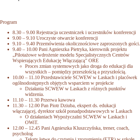
Program
8.30 – 9.00 Rejestracja uczestniczek i uczestników konferencji
9.00 – 9.10 Uroczyste otwarcie konferencji
9.10 – 9.40 Przemówienia okolicznościowe zaproszonych gości.
9.40 – 10.00 Pani Agnieszka Pietryka, kierownik projektu
„Pilotażowe wdrożenie modelu Specjalistycznych Centrów
Wspierających Edukację Włączającą” ORE
Proces zmian systemowych jako droga do edukacji dla
wszystkich – pomiędzy przeszłością a przyszłością.
10.00 – 11.10 Przedstawiciele SCWEW w Laskach i placówek
ogólnodostępnych objętych wsparciem w projekcie
Działania SCWEW w Laskach z różnych punktów
widzenia.
11.10 – 11.30 Przerwa kawowa
11.30 – 12.00 Pan Piotr Dziuba, ekspert ds. edukacji
włączającej, dyrektor szkół ponadpodstawowych w Laskach
O działaniach Wypożyczalni SCWEW w Laskach i
OWiT.
12.00 – 12.45 Pani Agnieszka Kluszczyńska, trener, coach,
psycholog
Teksty łatwe do czytania i zrozumienia (ETR) w szkole