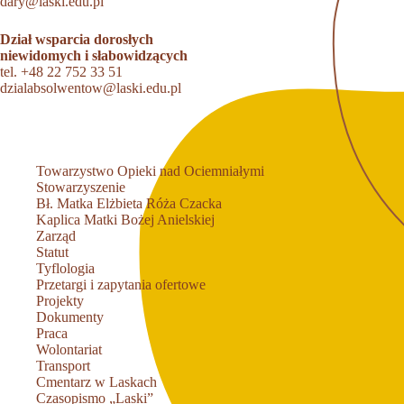
dary@laski.edu.pl
Dział wsparcia dorosłych
niewidomych i słabowidzących
tel.
+48 22 752 33 51
dzialabsolwentow@laski.edu.pl
Towarzystwo Opieki nad Ociemniałymi
Stowarzyszenie
Bł. Matka Elżbieta Róża Czacka
Kaplica Matki Bożej Anielskiej
Zarząd
Statut
Tyflologia
Przetargi i zapytania ofertowe
Projekty
Dokumenty
Praca
Wolontariat
Transport
Cmentarz w Laskach
Czasopismo „Laski”