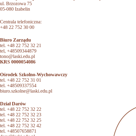
ul. Brzozowa 75
05-080 Izabelin
Centrala telefoniczna:
+48 22 752 30 00
Biuro Zarządu
tel.
+48 22 752 32 21
tel,
+48509344879
tono@laski.edu.pl
KRS 0000054086
Ośrodek Szkolno-Wychowawczy
tel.
+48 22 752 31 01
tel.
+48509337554
biuro.szkolne@laski.edu.pl
Dział Darów
tel.
+48 22 752 32 22
tel.
+48 22 752 32 23
tel.
+48 22 752 32 25
tel.
+48 22 752 32 42
tel.
+48507658871