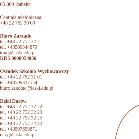
05-080 Izabelin
Centrala telefoniczna:
+48 22 752 30 00
Biuro Zarządu
tel.
+48 22 752 32 21
tel,
+48509344879
tono@laski.edu.pl
KRS 0000054086
Ośrodek Szkolno-Wychowawczy
tel.
+48 22 752 31 01
tel.
+48509337554
biuro.szkolne@laski.edu.pl
Dział Darów
tel.
+48 22 752 32 22
tel.
+48 22 752 32 23
tel.
+48 22 752 32 25
tel.
+48 22 752 32 42
tel.
+48507658871
dary@laski.edu.pl