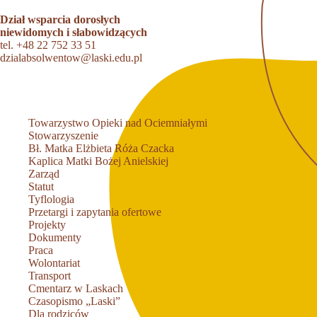
Dział wsparcia dorosłych
niewidomych i słabowidzących
tel.
+48 22 752 33 51
dzialabsolwentow@laski.edu.pl
Towarzystwo Opieki nad Ociemniałymi
Stowarzyszenie
Bł. Matka Elżbieta Róża Czacka
Kaplica Matki Bożej Anielskiej
Zarząd
Statut
Tyflologia
Przetargi i zapytania ofertowe
Projekty
Dokumenty
Praca
Wolontariat
Transport
Cmentarz w Laskach
Czasopismo „Laski”
Dla rodziców