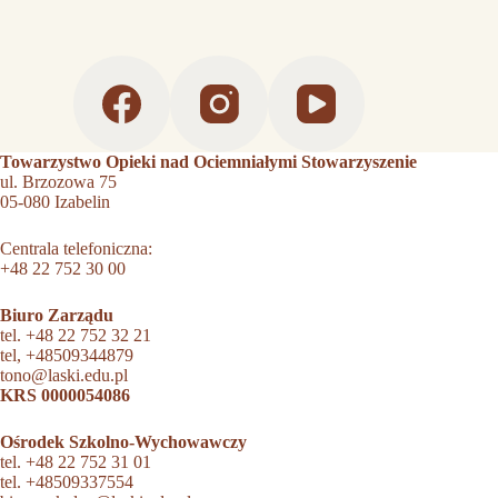
Towarzystwo Opieki nad Ociemniałymi Stowarzyszenie
ul. Brzozowa 75
05-080 Izabelin
Centrala telefoniczna:
+48 22 752 30 00
Biuro Zarządu
tel.
+48 22 752 32 21
tel,
+48509344879
tono@laski.edu.pl
KRS 0000054086
Ośrodek Szkolno-Wychowawczy
tel.
+48 22 752 31 01
tel.
+48509337554