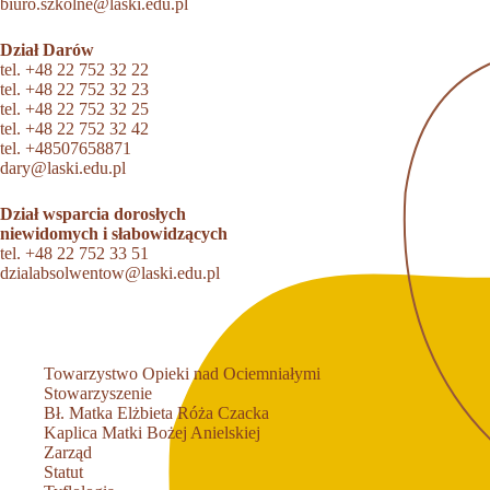
biuro.szkolne@laski.edu.pl
Dział Darów
tel.
+48 22 752 32 22
tel.
+48 22 752 32 23
tel.
+48 22 752 32 25
tel.
+48 22 752 32 42
tel.
+48507658871
dary@laski.edu.pl
Dział wsparcia dorosłych
niewidomych i słabowidzących
tel.
+48 22 752 33 51
dzialabsolwentow@laski.edu.pl
Towarzystwo Opieki nad Ociemniałymi
Stowarzyszenie
Bł. Matka Elżbieta Róża Czacka
Kaplica Matki Bożej Anielskiej
Zarząd
Statut