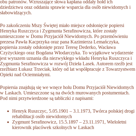
obu patronów. Wzruszające słowa kapłana oddały hołd ich
dziedzictwu oraz oddaniu sprawie wsparcia dla osób niewidomych i
słabowidzących.
Po zakończeniu Mszy Świętej miało miejsce odsłonięcie popiersi
Henryka Ruszczyca i Zygmunta Serafinowicza, które zostały
umieszczone w Domu Przyjaciół Niewidomych. Po przemówieniu
prezesa Pawła Kacprzyka oraz pana Kazimierza Lemańczyka,
popiersia zostały odsłonięte przez Teresę Dederko, Wacława
Czyżyckiego oraz Bogdana Włodarczyka. To wyjątkowe wydarzenie
jest wyrazem uznania dla niezwykłego wkładu Henryka Ruszczyca i
Zygmunta Serafinowicza w rozwój Dzieła Lasek. Autorem rzeźb jest
rzeźbiarz Łukasz Trzeciak, który od lat współpracuje z Towarzystwem
Opieki nad Ociemniałymi.
Popiersia znajdują się we wnęce holu Domu Przyjaciół Niewidomych
w Laskach. Umieszczone są na dwóch murowanych postumentach.
Pod nimi przytwierdzone są tabliczki z napisami:
Henryk Ruszczyc, 5.05.1901 – 3.1.1973, Twórca polskiej drogi
rehabilitacji osób niewidomych
Zygmunt Serafinowicz, 15.5.1897 – 23.11.1971, Wieloletni
kierownik placówek szkolnych w Laskach