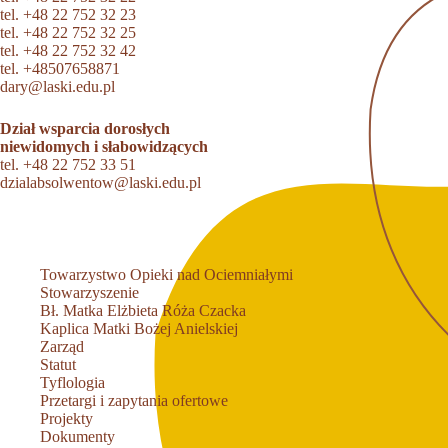
tel.
+48 22 752 32 23
tel.
+48 22 752 32 25
tel.
+48 22 752 32 42
tel.
+48507658871
dary@laski.edu.pl
Dział wsparcia dorosłych
niewidomych i słabowidzących
tel.
+48 22 752 33 51
dzialabsolwentow@laski.edu.pl
Towarzystwo Opieki nad Ociemniałymi
Stowarzyszenie
Bł. Matka Elżbieta Róża Czacka
Kaplica Matki Bożej Anielskiej
Zarząd
Statut
Tyflologia
Przetargi i zapytania ofertowe
Projekty
Dokumenty