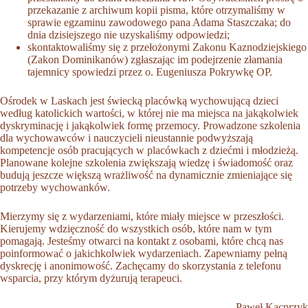
przekazanie z archiwum kopii pisma, które otrzymaliśmy w
sprawie egzaminu zawodowego pana Adama Staszczaka; do
dnia dzisiejszego nie uzyskaliśmy odpowiedzi;
skontaktowaliśmy się z przełożonymi Zakonu Kaznodziejskiego
(Zakon Dominikanów) zgłaszając im podejrzenie złamania
tajemnicy spowiedzi przez o. Eugeniusza Pokrywkę OP.
Ośrodek w Laskach jest świecką placówką wychowującą dzieci
według katolickich wartości, w której nie ma miejsca na jakąkolwiek
dyskryminację i jakąkolwiek formę przemocy. Prowadzone szkolenia
dla wychowawców i nauczycieli nieustannie podwyższają
kompetencje osób pracujących w placówkach z dziećmi i młodzieżą.
Planowane kolejne szkolenia zwiększają wiedzę i świadomość oraz
budują jeszcze większą wrażliwość na dynamicznie zmieniające się
potrzeby wychowanków.
Mierzymy się z wydarzeniami, które miały miejsce w przeszłości.
Kierujemy wdzięczność do wszystkich osób, które nam w tym
pomagają. Jesteśmy otwarci na kontakt z osobami, które chcą nas
poinformować o jakichkolwiek wydarzeniach. Zapewniamy pełną
dyskrecję i anonimowość. Zachęcamy do skorzystania z telefonu
wsparcia, przy którym dyżurują terapeuci.
Paweł Kacprzyk