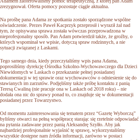
Adamem zaoferowaliśmy pomoc terapeutyczną, z której pan Adam
zrezygnował. Oferta pomocy pozostaje ciągle aktualna.
Na prośbę pana Adama ze spotkania zostało sporządzone wspólne
oświadczenie. Prezes Paweł Kacprzyk przeprosił i wyraził żal nad
tym, że opisywana sprawa została wówczas przeprowadzona w
nieprofesjonalny sposób. Pan Adam potwierdził także, że groźby, o
których wspominał we wpisie, dotyczą spraw rodzinnych, a nie
sytuacji związanej z Laskami.
Tego samego dnia, kiedy przeczytaliśmy wpis pana Adama,
poprosiliśmy dyrekcję Ośrodka Szkolno-Wychowawczego dla Dzieci
Niewidomych w Laskach o przekazanie pełnej posiadanej
dokumentacji w tej sprawie oraz wychowawców o odniesienie się do
stawianych im zarzutów. Podjęliśmy także próbę kontaktu z panią
Teresą Cwaliną (nie pracuje ona w Laskach od 2018 roku) – nie
dodała ona nic do sprawy ponad to, co znajduje się w dokumentacji
posiadanej przez Towarzystwo.
Od momentu zainteresowania się tematem przez “Gazetę Wyborczą”
byliśmy otwarci na pełną współpracę starając się rzetelnie odpowiadać
na pytania zadawane przez panią Aleksandrę Szyłło. Aby jak
najbardziej profesjonalnie wyjaśnić tę sprawę, wykorzystaliśmy
wszystkie dostępne nam źródła informacji, zarówno w postaci