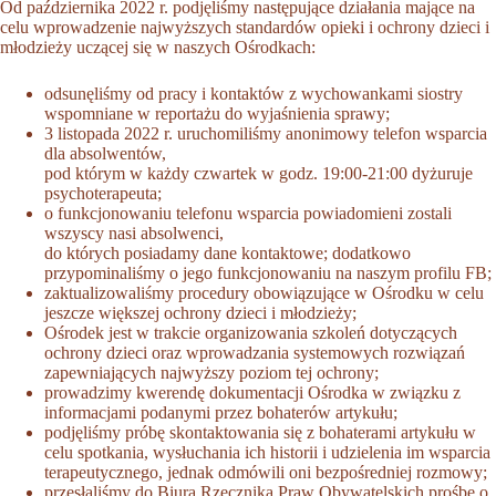
Od października 2022 r. podjęliśmy następujące działania mające na
celu wprowadzenie najwyższych standardów opieki i ochrony dzieci i
młodzieży uczącej się w naszych Ośrodkach:
odsunęliśmy od pracy i kontaktów z wychowankami siostry
wspomniane w reportażu do wyjaśnienia sprawy;
3 listopada 2022 r. uruchomiliśmy anonimowy telefon wsparcia
dla absolwentów,
pod którym w każdy czwartek w godz. 19:00-21:00 dyżuruje
psychoterapeuta;
o funkcjonowaniu telefonu wsparcia powiadomieni zostali
wszyscy nasi absolwenci,
do których posiadamy dane kontaktowe; dodatkowo
przypominaliśmy o jego funkcjonowaniu na naszym profilu FB;
zaktualizowaliśmy procedury obowiązujące w Ośrodku w celu
jeszcze większej ochrony dzieci i młodzieży;
Ośrodek jest w trakcie organizowania szkoleń dotyczących
ochrony dzieci oraz wprowadzania systemowych rozwiązań
zapewniających najwyższy poziom tej ochrony;
prowadzimy kwerendę dokumentacji Ośrodka w związku z
informacjami podanymi przez bohaterów artykułu;
podjęliśmy próbę skontaktowania się z bohaterami artykułu w
celu spotkania, wysłuchania ich historii i udzielenia im wsparcia
terapeutycznego, jednak odmówili oni bezpośredniej rozmowy;
przesłaliśmy do Biura Rzecznika Praw Obywatelskich prośbę o