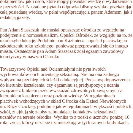
dokumentów jak i osób, które mogły posiadać wiedzę o wydarzeniach
z przeszłości. Na zadane pytania odpowiadaliśmy szybko, przekazując
całą posiadaną wiedzę, w pełni współpracując z panem Adamem, jak i
redakcją gazety.
Pan Adam Staszczak nie musiał opuszczać ośrodka ze względu na
podejrzenie o homoseksualizm. Opuścił Ośrodek, ze względu na to, że
ukończył edukację. Podobnie pan Kazimierz – opuścił placówkę po
zakończeniu roku szkolnego, ponieważ przeprowadził się do innego
miasta. Ostatecznie pan Adam Staszczak zdał egzamin zawodowy
teoretyczny w naszym Ośrodku.
Towarzystwo Opieki nad Ociemniałymi nie pyta swoich
wychowanków o ich orientację seksualną. Nie ma ona żadnego
wpływu na przebieg ich ścieżki edukacyjnej. Podstawą dopuszczenia
do kierunku kształcenia, czy egzaminu są predyspozycje ucznia
związane z brakiem przeciwwskazań zdrowotnych związanych z
kierunkiem kształcenia oraz poziom wiedzy. W regulaminach
placówek wchodzących w skład Ośrodka dla Dzieci Niewidomych
im. Róży Czackiej, podobnie jak w regulaminach większości polskich
szkół, znajdują się zapisy zabraniające kontaktów seksualnych
uczniów na terenie ośrodka. Wynika to z troski o uczniów poniżej 16
roku życia, którzy uczą się i zamieszkują w tych samych budynkach.