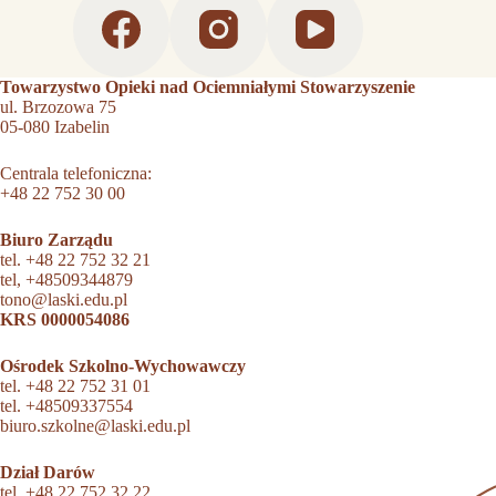
Towarzystwo Opieki nad Ociemniałymi Stowarzyszenie
ul. Brzozowa 75
05-080 Izabelin
Centrala telefoniczna:
+48 22 752 30 00
Biuro Zarządu
tel.
+48 22 752 32 21
tel,
+48509344879
tono@laski.edu.pl
KRS 0000054086
Ośrodek Szkolno-Wychowawczy
tel.
+48 22 752 31 01
tel.
+48509337554
biuro.szkolne@laski.edu.pl
Dział Darów
tel.
+48 22 752 32 22