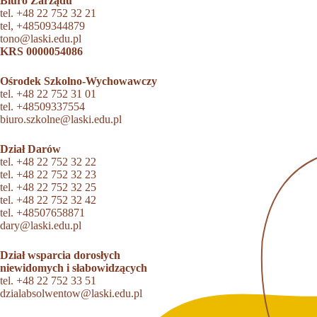
Biuro Zarządu
tel.
+48 22 752 32 21
tel,
+48509344879
tono@laski.edu.pl
KRS 0000054086
Ośrodek Szkolno-Wychowawczy
tel.
+48 22 752 31 01
tel.
+48509337554
biuro.szkolne@laski.edu.pl
Dział Darów
tel.
+48 22 752 32 22
tel.
+48 22 752 32 23
tel.
+48 22 752 32 25
tel.
+48 22 752 32 42
tel.
+48507658871
dary@laski.edu.pl
Dział wsparcia dorosłych
niewidomych i słabowidzących
tel.
+48 22 752 33 51
dzialabsolwentow@laski.edu.pl