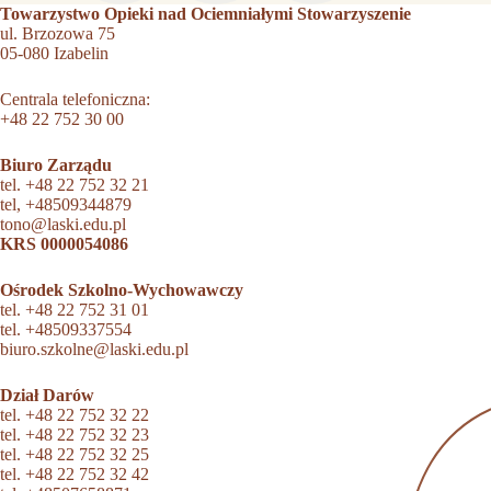
Towarzystwo Opieki nad Ociemniałymi Stowarzyszenie
ul. Brzozowa 75
05-080 Izabelin
Centrala telefoniczna:
+48 22 752 30 00
Biuro Zarządu
tel.
+48 22 752 32 21
tel,
+48509344879
tono@laski.edu.pl
KRS 0000054086
Ośrodek Szkolno-Wychowawczy
tel.
+48 22 752 31 01
tel.
+48509337554
biuro.szkolne@laski.edu.pl
Dział Darów
tel.
+48 22 752 32 22
tel.
+48 22 752 32 23
tel.
+48 22 752 32 25
tel.
+48 22 752 32 42