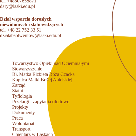
tel.
+48507658871
dary@laski.edu.pl
Dział wsparcia dorosłych
niewidomych i słabowidzących
tel.
+48 22 752 33 51
dzialabsolwentow@laski.edu.pl
Towarzystwo Opieki nad Ociemniałymi
Stowarzyszenie
Bł. Matka Elżbieta Róża Czacka
Kaplica Matki Bożej Anielskiej
Zarząd
Statut
Tyflologia
Przetargi i zapytania ofertowe
Projekty
Dokumenty
Praca
Wolontariat
Transport
Cmentarz w Laskach