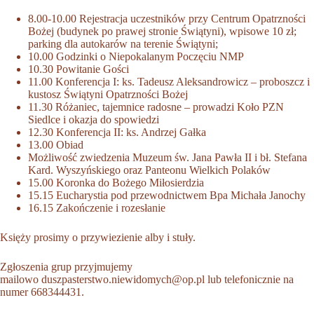
8.00-10.00 Rejestracja uczestników przy Centrum Opatrzności
Bożej (budynek po prawej stronie Świątyni), wpisowe 10 zł;
parking dla autokarów na terenie Świątyni;
10.00 Godzinki o Niepokalanym Poczęciu NMP
10.30 Powitanie Gości
11.00 Konferencja I: ks. Tadeusz Aleksandrowicz – proboszcz i
kustosz Świątyni Opatrzności Bożej
11.30 Różaniec, tajemnice radosne – prowadzi Koło PZN
Siedlce i okazja do spowiedzi
12.30 Konferencja II: ks. Andrzej Gałka
13.00 Obiad
Możliwość zwiedzenia Muzeum św. Jana Pawła II i bł. Stefana
Kard. Wyszyńskiego oraz Panteonu Wielkich Polaków
15.00 Koronka do Bożego Miłosierdzia
15.15 Eucharystia pod przewodnictwem Bpa Michała Janochy
16.15 Zakończenie i rozesłanie
Księży prosimy o przywiezienie alby i stuły.
Zgłoszenia grup przyjmujemy
mailowo
duszpasterstwo.niewidomych@op.pl
lub telefonicznie na
numer 668344431.