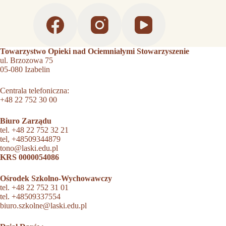
Towarzystwo Opieki nad Ociemniałymi Stowarzyszenie
ul. Brzozowa 75
05-080 Izabelin
Centrala telefoniczna:
+48 22 752 30 00
Biuro Zarządu
tel.
+48 22 752 32 21
tel,
+48509344879
tono@laski.edu.pl
KRS 0000054086
Ośrodek Szkolno-Wychowawczy
tel.
+48 22 752 31 01
tel.
+48509337554
biuro.szkolne@laski.edu.pl