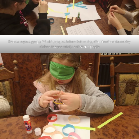
Dziewczęta z grupy VI sklejają ozdobne łańcuchy, dla utrudnienia osoby
słabowidzące miały założone gogle