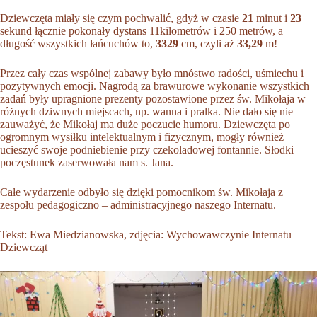
Dziewczęta miały się czym pochwalić, gdyż w czasie
21
minut i
23
sekund łącznie pokonały dystans 11kilometrów i 250 metrów, a
długość wszystkich łańcuchów to,
3329
cm, czyli aż
33,29
m!
Przez cały czas wspólnej zabawy było mnóstwo radości, uśmiechu i
pozytywnych emocji. Nagrodą za brawurowe wykonanie wszystkich
zadań były upragnione prezenty pozostawione przez św. Mikołaja w
różnych dziwnych miejscach, np. wanna i pralka. Nie dało się nie
zauważyć, że Mikołaj ma duże poczucie humoru. Dziewczęta po
ogromnym wysiłku intelektualnym i fizycznym, mogły również
ucieszyć swoje podniebienie przy czekoladowej fontannie. Słodki
poczęstunek zaserwowała nam s. Jana.
Całe wydarzenie odbyło się dzięki pomocnikom św. Mikołaja z
zespołu pedagogiczno – administracyjnego naszego Internatu.
Tekst: Ewa Miedzianowska, zdjęcia: Wychowawczynie Internatu
Dziewcząt