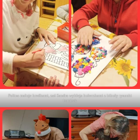
Polina maluje kredkami, zaś Sandra wykleja kuleczkami z bibuły rysunki
bombek