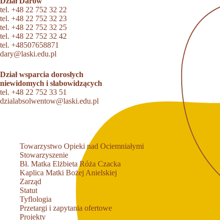
Dział Darów
tel.
+48 22 752 32 22
tel.
+48 22 752 32 23
tel.
+48 22 752 32 25
tel.
+48 22 752 32 42
tel.
+48507658871
dary@laski.edu.pl
Dział wsparcia dorosłych
niewidomych i słabowidzących
tel.
+48 22 752 33 51
dzialabsolwentow@laski.edu.pl
Towarzystwo Opieki nad Ociemniałymi
Stowarzyszenie
Bł. Matka Elżbieta Róża Czacka
Kaplica Matki Bożej Anielskiej
Zarząd
Statut
Tyflologia
Przetargi i zapytania ofertowe
Projekty