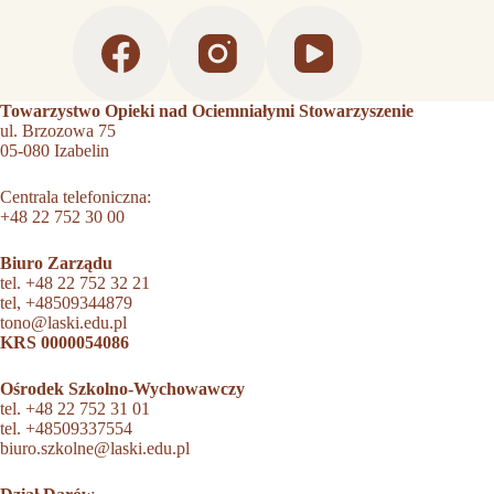
Towarzystwo Opieki nad Ociemniałymi Stowarzyszenie
ul. Brzozowa 75
05-080 Izabelin
Centrala telefoniczna:
+48 22 752 30 00
Biuro Zarządu
tel.
+48 22 752 32 21
tel,
+48509344879
tono@laski.edu.pl
KRS 0000054086
Ośrodek Szkolno-Wychowawczy
tel.
+48 22 752 31 01
tel.
+48509337554
biuro.szkolne@laski.edu.pl