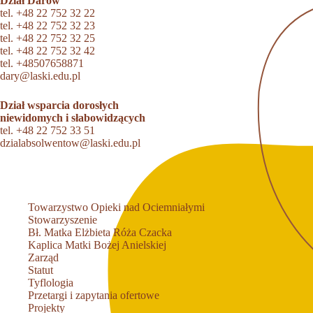
Dział Darów
tel.
+48 22 752 32 22
tel.
+48 22 752 32 23
tel.
+48 22 752 32 25
tel.
+48 22 752 32 42
tel.
+48507658871
dary@laski.edu.pl
Dział wsparcia dorosłych
niewidomych i słabowidzących
tel.
+48 22 752 33 51
dzialabsolwentow@laski.edu.pl
Towarzystwo Opieki nad Ociemniałymi
Stowarzyszenie
Bł. Matka Elżbieta Róża Czacka
Kaplica Matki Bożej Anielskiej
Zarząd
Statut
Tyflologia
Przetargi i zapytania ofertowe
Projekty