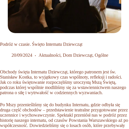
Podróż w czasie. Święto Internatu Dziewcząt
20/09/2024
Aktualności
,
Dom Dziewcząt
,
Ogólne
Obchody święta Internatu Dziewcząt, którego patronem jest św.
Stanisław Kostka, to wyjątkowy czas wspólnoty, refleksji i radości.
Jak co roku świętowanie rozpoczęliśmy uroczystą Mszą Świętą,
podczas której wspólnie modliliśmy się za wstawiennictwem naszego
patrona o siłę i wytrwałość w codziennych wyzwaniach.
Po Mszy przenieśliśmy się do budynku Internatu, gdzie odbyła się
druga część obchodów – przedstawienie teatralne przygotowane przez
uczennice i wychowawczynie. Spektakl przeniósł nas w podróż przez
historię naszego internatu, od czasów Powstania Warszawskiego aż po
współczesność. Dowiedzieliśmy się o losach osób, które przebywały