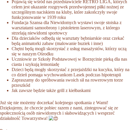
Pojawią się wśród nas przedstawiciele
RETRO LIGA
, których
celem jest ukazanie rozgrywek przedwojennej piłki nożnej ze
szczególnym naciskiem na kluby, które zakończyły swoje
funkcjonowanie w 1939 roku
Fundacja Szansa dla Niewidomych
wystawi swoje stoiska z
warsztatami samoobrony i pistoletem laserowym, z którego
strzelają niewidomi sportowcy
Dla dzieciaków odbędą się warsztaty bębniarskie oraz czekać
będą animatorki zabaw (malowanie buziek i inne)
Chętni będą mogli skorzystać z usług masażystów, którzy uczą
się w naszym Ośrodku
Uczniowie ze Szkoły Podstawowej w Borzęcinie pieką dla nas
ciasta i szykują lemoniadę
Dzieci będą mogły skorzystać z przejażdżki na kucyku, który na
co dzień pomaga wychowankom Lasek podczas hipoterapii
Zapraszamy do spróbowania swoich sił na rowerowym torze
przeszkód
Jak zawsze będzie także grill z kiełbaskami
Już się nie możemy doczekać kolejnego spotkania z Wami!
Dziękujemy, że chcecie pobiec razem z nami, zintegrować się ze
społecznością osób niewidomych i słabowidzących i wesprzeć
działalność Towarzystwa!