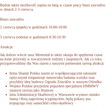
Będzie także możliwość zapisu na bieg w czasie pracy biura zawodów
w dniach 2-3 czerwca.
Biuro zawodów
2 czerwca (piątek) w godzinach 16:00-19:00
3 czerwca (sobota) w godzinach 8:30-10:30
Atrakcje
Jak dobrze wiecie nasz Memoriał to także okazja do spędzenia czasu
na łonie przyrody w towarzystwie rodziny i znajomych. Jak co roku,
przygotowaliśmy dla Was razem z naszymi partnerami szereg atrakcji:
firma
Shamir Polska
razem ze współpracującymi salonami
optycznymi zorganizuje stanowiska badania wzroku oraz
przybliży ideę budowy Ogrodu Zmysłów w naszym Ośrodku
Wojsko Polskie
przyjedzie pojazdem specjalnym HMMWV
znanym szerzej jako Humvee
Izba Administracji Skarbowej w Warszawie
wystawi stoisko
fauną i florą zagrożoną wyginięciem, będą pokazy psa
tropiącego oraz samochód celno-skarbowy