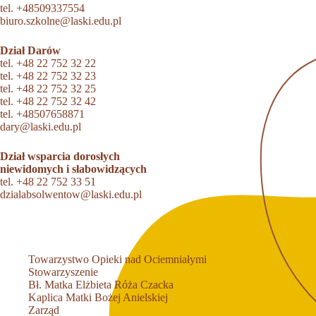
tel.
+48509337554
biuro.szkolne@laski.edu.pl
Dział Darów
tel.
+48 22 752 32 22
tel.
+48 22 752 32 23
tel.
+48 22 752 32 25
tel.
+48 22 752 32 42
tel.
+48507658871
dary@laski.edu.pl
Dział wsparcia dorosłych
niewidomych i słabowidzących
tel.
+48 22 752 33 51
dzialabsolwentow@laski.edu.pl
Towarzystwo Opieki nad Ociemniałymi
Stowarzyszenie
Bł. Matka Elżbieta Róża Czacka
Kaplica Matki Bożej Anielskiej
Zarząd