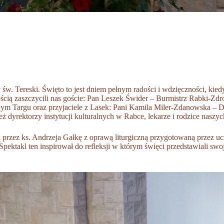
 św. Tereski. Święto to jest dniem pełnym radości i wdzięczności, ki
ością zaszczycili nas goście: Pan Leszek Świder – Burmistrz Rabki-Z
m Targu oraz przyjaciele z Lasek: Pani Kamila Miler-Zdanowska –
ż dyrektorzy instytucji kulturalnych w Rabce, lekarze i rodzice naszy
przez ks. Andrzeja Gałkę z oprawą liturgiczną przygotowaną przez ucz
pektakl ten inspirował do refleksji w którym święci przedstawiali swoj