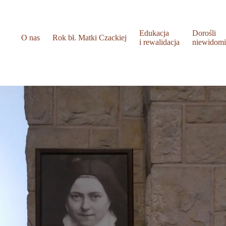
Edukacja
Dorośli
O nas
Rok bł. Matki Czackiej
i rewalidacja
niewidom