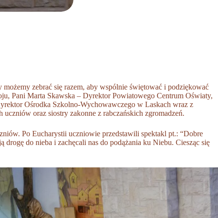
edy możemy zebrać się razem, aby wspólnie świętować i podziękować
droju, Pani Marta Skawska – Dyrektor Powiatowego Centrum Oświaty,
 Dyrektor Ośrodka Szkolno-Wychowawczego w Laskach wraz z
ch uczniów oraz siostry zakonne z rabczańskich zgromadzeń.
niów. Po Eucharystii uczniowie przedstawili spektakl pt.: “Dobre
ą drogę do nieba i zachęcali nas do podążania ku Niebu. Ciesząc się