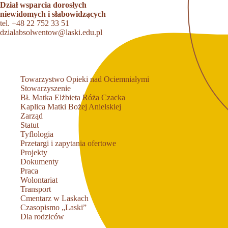
Dział wsparcia dorosłych
niewidomych i słabowidzących
tel.
+48 22 752 33 51
dzialabsolwentow@laski.edu.pl
Towarzystwo Opieki nad Ociemniałymi
Stowarzyszenie
Bł. Matka Elżbieta Róża Czacka
Kaplica Matki Bożej Anielskiej
Zarząd
Statut
Tyflologia
Przetargi i zapytania ofertowe
Projekty
Dokumenty
Praca
Wolontariat
Transport
Cmentarz w Laskach
Czasopismo „Laski”
Dla rodziców