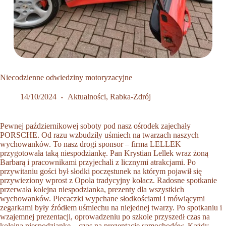
Niecodzienne odwiedziny motoryzacyjne
14/10/2024
Aktualności
,
Rabka-Zdrój
Pewnej październikowej soboty pod nasz ośrodek zajechały
PORSCHE. Od razu wzbudziły uśmiech na twarzach naszych
wychowanków. To nasz drogi sponsor – firma LELLEK
przygotowała taką niespodziankę. Pan Krystian Lellek wraz żoną
Barbarą i pracownikami przyjechali z licznymi atrakcjami. Po
przywitaniu gości był słodki poczęstunek na którym pojawił się
przywieziony wprost z Opola tradycyjny kołacz. Radosne spotkanie
przerwała kolejna niespodzianka, prezenty dla wszystkich
wychowanków. Plecaczki wypchane słodkościami i mówiącymi
zegarkami były źródłem uśmiechu na niejednej twarzy. Po spotkaniu i
wzajemnej prezentacji, oprowadzeniu po szkole przyszedł czas na
kolejną niespodziankę – czas na prezentację samochodów. Każdy