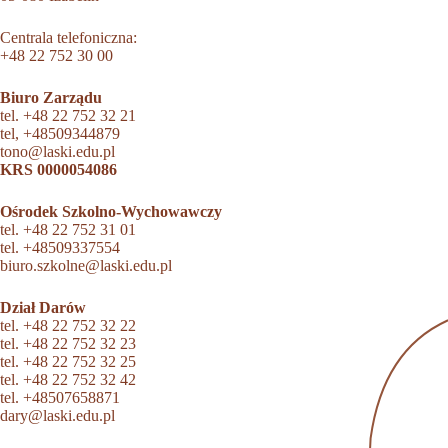
Centrala telefoniczna:
+48 22 752 30 00
Biuro Zarządu
tel.
+48 22 752 32 21
tel,
+48509344879
tono@laski.edu.pl
KRS 0000054086
Ośrodek Szkolno-Wychowawczy
tel.
+48 22 752 31 01
tel.
+48509337554
biuro.szkolne@laski.edu.pl
Dział Darów
tel.
+48 22 752 32 22
tel.
+48 22 752 32 23
tel.
+48 22 752 32 25
tel.
+48 22 752 32 42
tel.
+48507658871
dary@laski.edu.pl