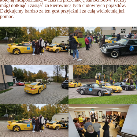
mógł dotknąć i zasiąść za kierownicą tych cudownych pojazdów.
Dziękujemy bardzo za ten gest przyjaźni i za całą wieloletnią już
pomoc.