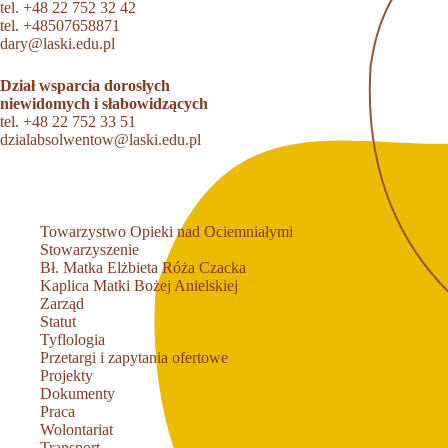
tel.
+48 22 752 32 42
tel.
+48507658871
dary@laski.edu.pl
Dział wsparcia dorosłych
niewidomych i słabowidzących
tel.
+48 22 752 33 51
dzialabsolwentow@laski.edu.pl
Towarzystwo Opieki nad Ociemniałymi
Stowarzyszenie
Bł. Matka Elżbieta Róża Czacka
Kaplica Matki Bożej Anielskiej
Zarząd
Statut
Tyflologia
Przetargi i zapytania ofertowe
Projekty
Dokumenty
Praca
Wolontariat
Transport