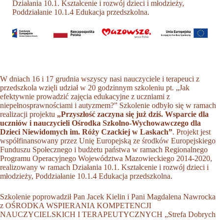
Działania 10.1. Kształcenie i rozwój dzieci i młodzieży,
Poddziałanie 10.1.4 Edukacja przedszkolna.
W dniach 16 i 17 grudnia wszyscy nasi nauczyciele i terapeuci z
przedszkola wzięli udział w 20 godzinnym szkoleniu pt. „Jak
efektywnie prowadzić zajęcia edukacyjne z uczniami z
niepełnosprawnościami i autyzmem?” Szkolenie odbyło się w ramach
realizacji projektu
„Przyszłość zaczyna się już dziś. Wsparcie dla
uczniów i nauczycieli Ośrodka Szkolno-Wychowawczego dla
Dzieci Niewidomych im. Róży Czackiej w Laskach”
. Projekt jest
współfinansowany przez Unię Europejską ze środków Europejskiego
Funduszu Społecznego i budżetu państwa w ramach Regionalnego
Programu Operacyjnego Województwa Mazowieckiego 2014-2020,
realizowany w ramach Działania 10.1. Kształcenie i rozwój dzieci i
młodzieży, Poddziałanie 10.1.4 Edukacja przedszkolna.
Szkolenie poprowadził Pan Jacek Kielin i Pani Magdalena Nawrocka
z
OŚRODKA WSPIERANIA KOMPETENCJI
NAUCZYCIELSKICH I TERAPEUTYCZNYCH „Strefa Dobrych