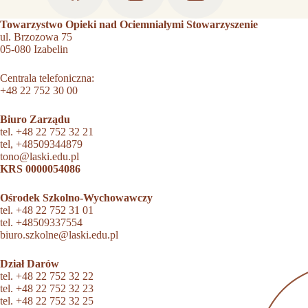
Towarzystwo Opieki nad Ociemniałymi Stowarzyszenie
ul. Brzozowa 75
05-080 Izabelin
Centrala telefoniczna:
+48 22 752 30 00
Biuro Zarządu
tel.
+48 22 752 32 21
tel,
+48509344879
tono@laski.edu.pl
KRS 0000054086
Ośrodek Szkolno-Wychowawczy
tel.
+48 22 752 31 01
tel.
+48509337554
biuro.szkolne@laski.edu.pl
Dział Darów
tel.
+48 22 752 32 22
tel.
+48 22 752 32 23
tel.
+48 22 752 32 25