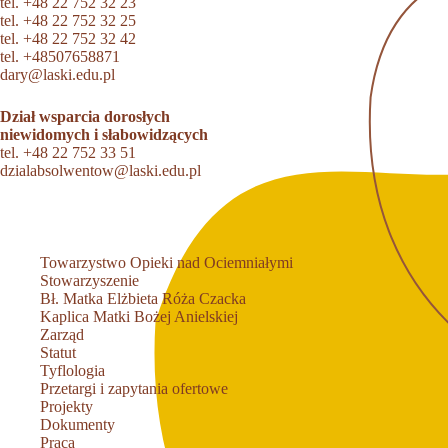
tel.
+48 22 752 32 23
tel.
+48 22 752 32 25
tel.
+48 22 752 32 42
tel.
+48507658871
dary@laski.edu.pl
Dział wsparcia dorosłych
niewidomych i słabowidzących
tel.
+48 22 752 33 51
dzialabsolwentow@laski.edu.pl
Towarzystwo Opieki nad Ociemniałymi
Stowarzyszenie
Bł. Matka Elżbieta Róża Czacka
Kaplica Matki Bożej Anielskiej
Zarząd
Statut
Tyflologia
Przetargi i zapytania ofertowe
Projekty
Dokumenty
Praca