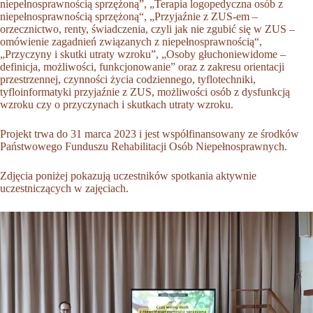
niepełnosprawnością sprzężoną”, „Terapia logopedyczna osób z
niepełnosprawnością sprzężoną“, „Przyjaźnie z ZUS-em –
orzecznictwo, renty, świadczenia, czyli jak nie zgubić się w ZUS –
omówienie zagadnień związanych z niepełnosprawnością“,
„Przyczyny i skutki utraty wzroku”, „Osoby głuchoniewidome –
definicja, możliwości, funkcjonowanie” oraz z zakresu orientacji
przestrzennej, czynności życia codziennego, tyflotechniki,
tyfloinformatyki przyjaźnie z ZUS, możliwości osób z dysfunkcją
wzroku czy o przyczynach i skutkach utraty wzroku.
Projekt trwa do 31 marca 2023 i jest współfinansowany ze środków
Państwowego Funduszu Rehabilitacji Osób Niepełnosprawnych.
Zdjęcia poniżej pokazują uczestników spotkania aktywnie
uczestniczących w zajęciach.