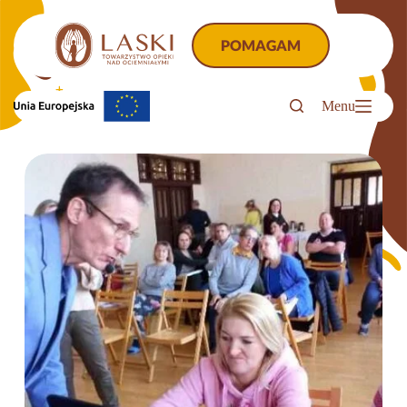
Przejdź
do
treści
POMAGAM
Menu