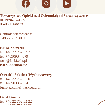
Towarzystwo Opieki nad Ociemniałymi Stowarzyszenie
ul. Brzozowa 75
05-080 Izabelin
Centrala telefoniczna:
+48 22 752 30 00
Biuro Zarządu
tel.
+48 22 752 32 21
tel,
+48509344879
tono@laski.edu.pl
KRS 0000054086
Ośrodek Szkolno-Wychowawczy
tel.
+48 22 752 31 01
tel.
+48509337554
biuro.szkolne@laski.edu.pl
Dział Darów
tel.
+48 22 752 32 22