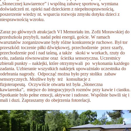
„Słonecznej kawiarence” i wspólną zabawę sportową, wymiana
doświadczeń nt. opieki nad dzieckiem z niepełnosprawnością,
poszerzenie wiedzy nt. wsparcia rozwoju zmysłu dotyku dzieci z
niesprawnością wzroku.
Zaraz po głównych atrakcjach VI Memoriału im. Zofii Morawskiej do
przedszkola przybyli, nadal pełni energii, goście. W ramach
warsztatów zorganizowane były różne konkurencje ruchowe. Był tor
przeszkód: toczenie piłki dźwiękowej, przechodzenie przez szarfy,
przechodzenie pod i nad taśmą, a także skoki w workach, rzuty do
celu, zadania równoważne oraz ścieżka sensoryczna. Uczestnicy
zbierali punkty – naklejki, które otrzymywali po wykonania każdego
zadania. Uzbieranie wszystkich naklejek upoważniało uczestnika do
odebrania nagrody. Odpocząć można było przy stoliku zabaw
sensorycznych. Możliwe były też konsultacje z
fizjoterapeutą. Oczywiście otwarta też była „Słoneczna
kawiarenka”, miejsce do integracyjnych rozmów przy kawie i ciastku.
Spotkanie było pełne emocji, aktywne i radosne. Wspólnie bawili się i
mali i duzi. Zapraszamy do obejrzenia fotorelacji.